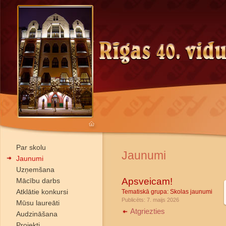
Par skolu
Jaunumi
Jaunumi
Uzņemšana
Apsveicam!
Mācību darbs
Atklātie konkursi
Tematiskā grupa:
Skolas jaunumi
Publicēts: 7. maijs 2026
Mūsu laureāti
Atgriezties
Audzināšana
Projekti