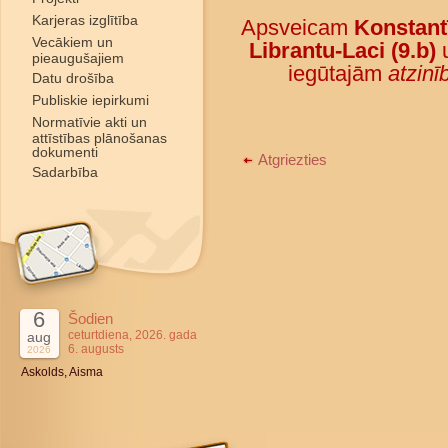
Karjeras izglītība
Apsveicam
Konstant
Vecākiem un
Librantu-Laci (9.b)
pieaugušajiem
iegūtajām
atzin
Datu drošība
Publiskie iepirkumi
Normatīvie akti un
attīstības plānošanas
dokumenti
Atgriezties
Sadarbība
6
Šodien
ceturtdiena, 2026. gada
aug
6. augusts
2026
Askolds, Aisma