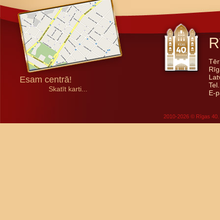
R
Tēr
Rīg
Lat
Esam centrā!
Tel
Skatīt karti...
E-p
2010-2026 © Rīgas 40. 