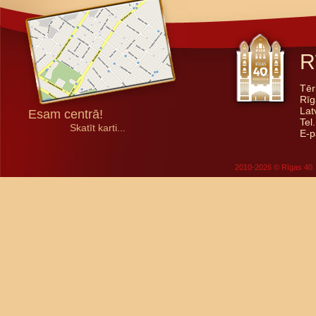
R
Tēr
Rīg
Lat
Esam centrā!
Tel
Skatīt karti...
E-p
2010-2026 © Rīgas 40. 