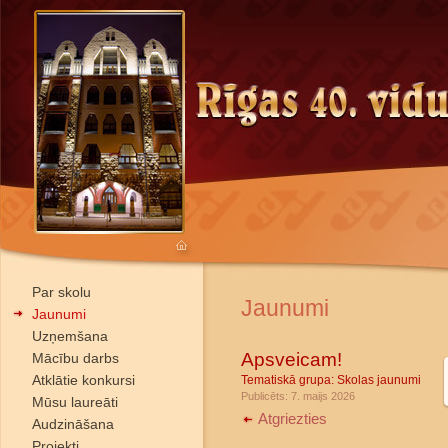
Par skolu
Jaunumi
Jaunumi
Uzņemšana
Apsveicam!
Mācību darbs
Atklātie konkursi
Tematiskā grupa:
Skolas jaunumi
Publicēts: 7. maijs 2026
Mūsu laureāti
Atgriezties
Audzināšana
Projekti