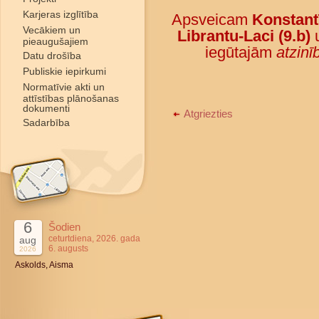
Karjeras izglītība
Apsveicam
Konstant
Vecākiem un
Librantu-Laci (9.b)
pieaugušajiem
iegūtajām
atzin
Datu drošība
Publiskie iepirkumi
Normatīvie akti un
attīstības plānošanas
dokumenti
Atgriezties
Sadarbība
6
Šodien
ceturtdiena, 2026. gada
aug
6. augusts
2026
Askolds, Aisma