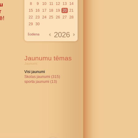
ru
8
9
10
11
12
13
14
r
15
16
17
18
19
20
21
ē!
22
23
24
25
26
27
28
29
30
2026
šodiena
Jaunumu tēmas
Jaunumi:
Visi jaunumi
Skolas jaunumi (315)
sporta jaunumi (13)