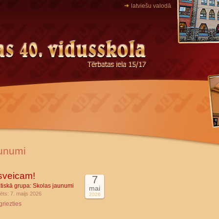
latviešu valodā
unumi
sveicam!
7
tiskā grupa:
Skolas jaunumi
mai
ēts: 7. maijs 2026
2026
griezties