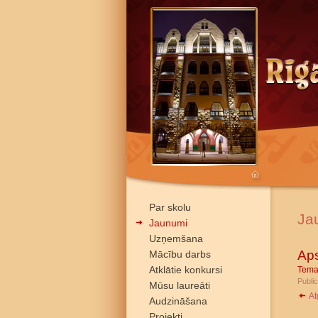
Par skolu
Ja
Jaunumi
Uzņemšana
Ap
Mācību darbs
Atklātie konkursi
Tema
Public
Mūsu laureāti
At
Audzināšana
Projekti