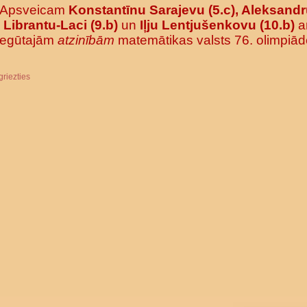
Apsveicam
Konstantīnu Sarajevu (5.c), Aleksand
Librantu-Laci (9.b)
un
Iļju Lentjušenkovu (10.b)
a
iegūtajām
atzinībām
matemātikas valsts 76. olimpiād
griezties