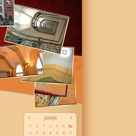
jūnijs
P
O
T
C
P
S
Sv
1
2
3
4
5
6
7