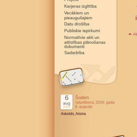
Karjeras izglītība
Vecākiem un
pieaugušajiem
Datu drošība
Publiskie iepirkumi
At
Normatīvie akti un
attīstības plānošanas
dokumenti
Sadarbība
6
Šodien
ceturtdiena, 2026. gada
aug
6. augusts
2026
Askolds, Aisma