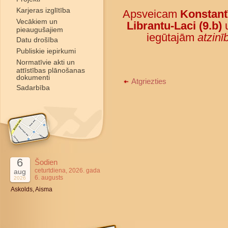
Karjeras izglītība
Apsveicam
Konstant
Vecākiem un
Librantu-Laci (9.b)
pieaugušajiem
iegūtajām
atzin
Datu drošība
Publiskie iepirkumi
Normatīvie akti un
attīstības plānošanas
dokumenti
Atgriezties
Sadarbība
6
Šodien
ceturtdiena, 2026. gada
aug
6. augusts
2026
Askolds, Aisma