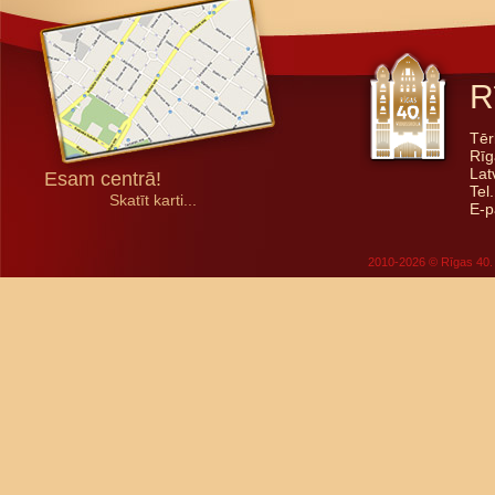
R
Tēr
Rīg
Lat
Esam centrā!
Tel
Skatīt karti...
E-p
2010-2026 © Rīgas 40. 