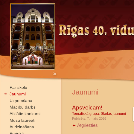
Par skolu
Jaunumi
Jaunumi
Uzņemšana
Apsveicam!
Mācību darbs
Atklātie konkursi
Tematiskā grupa:
Skolas jaunumi
Publicēts: 7. maijs 2026
Mūsu laureāti
Atgriezties
Audzināšana
Projekti