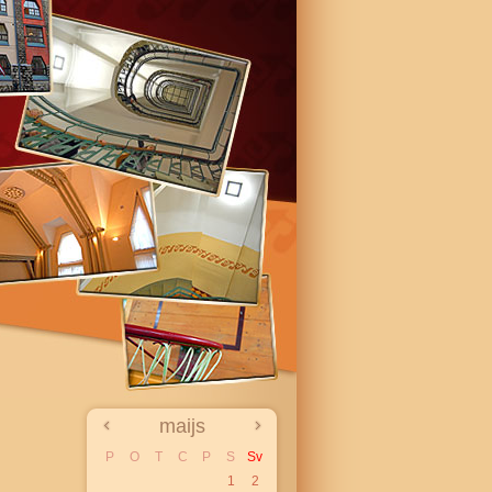
maijs
P
O
T
C
P
S
Sv
1
2