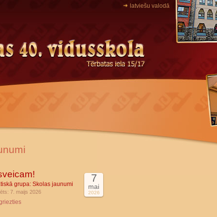
latviešu valodā
unumi
sveicam!
7
tiskā grupa:
Skolas jaunumi
mai
ēts: 7. maijs 2026
2026
griezties