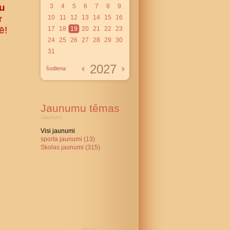
ru
3
4
5
6
7
8
9
r
10
11
12
13
14
15
16
ē!
17
18
19
20
21
22
23
24
25
26
27
28
29
30
31
2027
šodiena
Jaunumu tēmas
Jaunumi:
Visi jaunumi
sporta jaunumi (13)
Skolas jaunumi (315)