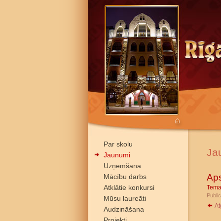
Par skolu
Ja
Jaunumi
Uzņemšana
Ap
Mācību darbs
Atklātie konkursi
Tema
Public
Mūsu laureāti
At
Audzināšana
Projekti