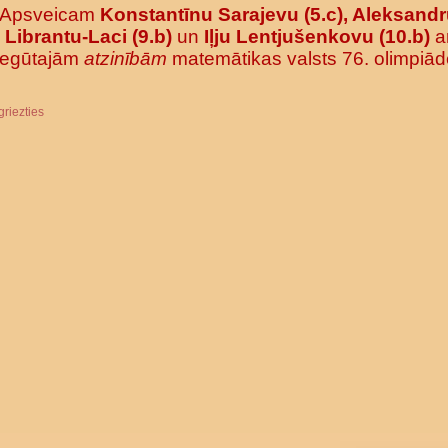
Apsveicam
Konstantīnu Sarajevu (5.c), Aleksand
Librantu-Laci (9.b)
un
Iļju Lentjušenkovu (10.b)
a
iegūtajām
atzinībām
matemātikas valsts 76. olimpiād
griezties