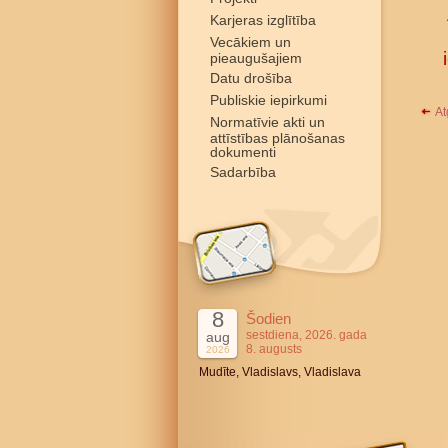
Karjeras izglītība
Vecākiem un
pieaugušajiem
Datu drošība
Publiskie iepirkumi
At
Normatīvie akti un
attīstības plānošanas
dokumenti
Sadarbība
8
Šodien
sestdiena, 2026. gada
aug
8. augusts
2026
Mudīte, Vladislavs, Vladislava