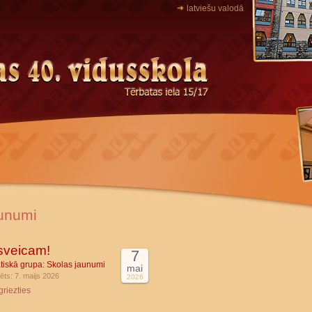
latviešu valodā
unumi
sveicam!
7
tiskā grupa:
Skolas jaunumi
mai
ēts: 7. maijs 2026
2026
griezties