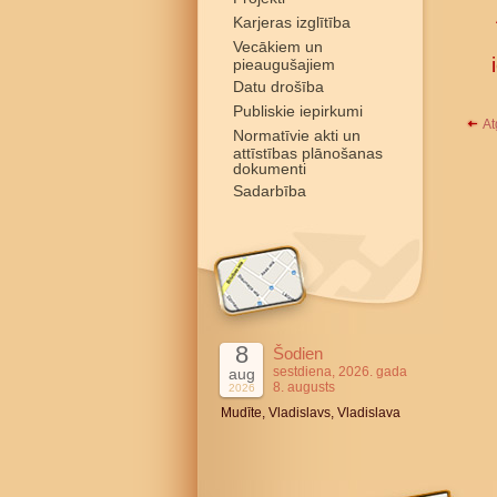
Karjeras izglītība
Vecākiem un
pieaugušajiem
Datu drošība
Publiskie iepirkumi
At
Normatīvie akti un
attīstības plānošanas
dokumenti
Sadarbība
8
Šodien
sestdiena, 2026. gada
aug
8. augusts
2026
Mudīte, Vladislavs, Vladislava