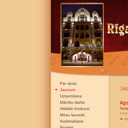
Par skolu
Ja
Jaunumi
Uzņemšana
Ap
Mācību darbs
Atklātie konkursi
Tema
Public
Mūsu laureāti
At
Audzināšana
Projekti