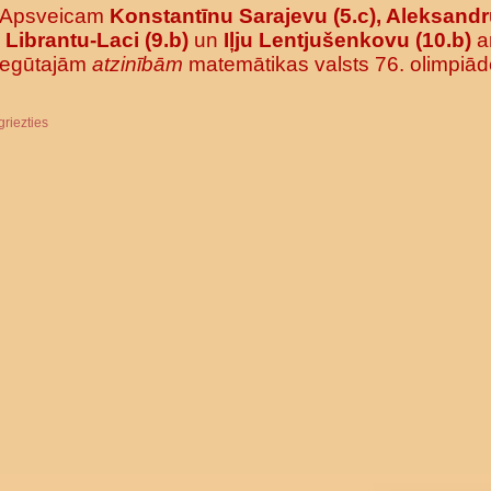
Apsveicam
Konstantīnu Sarajevu (5.c), Aleksand
Librantu-Laci (9.b)
un
Iļju Lentjušenkovu (10.b)
a
iegūtajām
atzinībām
matemātikas valsts 76. olimpiād
griezties