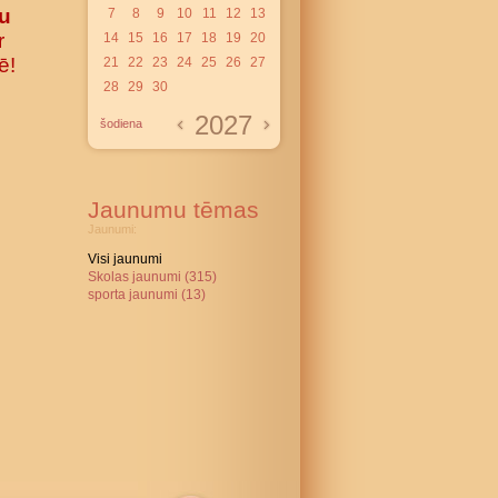
ru
7
8
9
10
11
12
13
r
14
15
16
17
18
19
20
ē!
21
22
23
24
25
26
27
28
29
30
2027
šodiena
Jaunumu tēmas
Jaunumi:
Visi jaunumi
Skolas jaunumi (315)
sporta jaunumi (13)