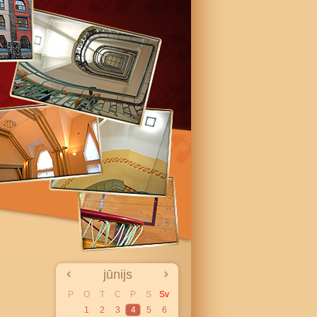
jūnijs
P
O
T
C
P
S
Sv
1
2
3
4
5
6