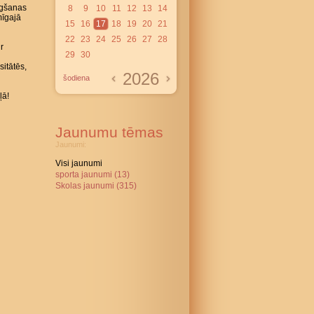
gšanas
8
9
10
11
12
13
14
mīgajā
15
16
17
18
19
20
21
22
23
24
25
26
27
28
r
29
30
itātēs,
2026
šodiena
ļā!
Jaunumu tēmas
Jaunumi:
Visi jaunumi
sporta jaunumi (13)
Skolas jaunumi (315)