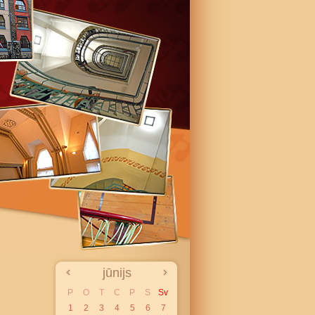
jūnijs
P
O
T
C
P
S
Sv
1
2
3
4
5
6
7