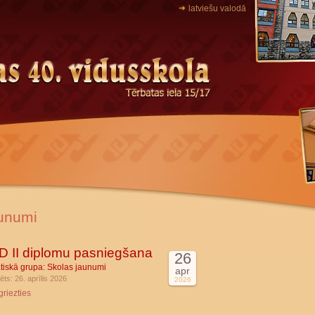
latviešu valodā
unumi
 II diplomu pasniegšana
26
tiskā grupa:
Skolas jaunumi
apr
ēts: 26. aprīlis 2026
2026
griezties