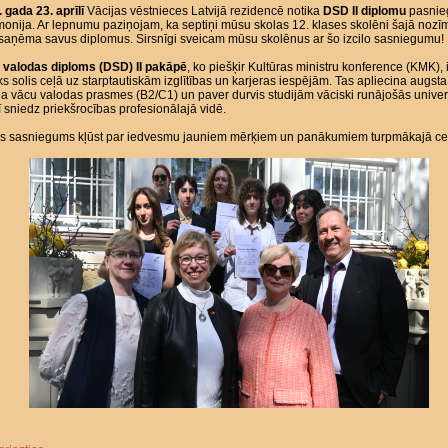
 gada 23. aprīlī
Vācijas vēstnieces Latvijā rezidencē notika
DSD II diplomu
pasnie
onija. Ar lepnumu paziņojam, ka septiņi mūsu skolas 12. klases skolēni šajā nozī
 saņēma savus diplomus. Sirsnīgi sveicam mūsu skolēnus ar šo izcilo sasniegumu!
 valodas diploms (DSD) II pakāpē
, ko piešķir Kultūras ministru konference (KMK), i
ks solis ceļā uz starptautiskām izglītības un karjeras iespējām. Tas apliecina augsta
a vācu valodas prasmes (B2/C1) un paver durvis studijām vāciski runājošās univers
ī sniedz priekšrocības profesionālajā vidē.
šis sasniegums kļūst par iedvesmu jauniem mērķiem un panākumiem turpmākajā ce