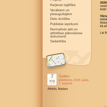
2026.
Karjeras izglītība
cerem
brīdī
Vecākiem un
pieaugušajiem
Vācu
Datu drošība
būtis
līmeņ
Publiskie iepirkumi
kā ar
Normatīvie akti un
attīstības plānošanas
Lai 
dokumenti
Sadarbība
7
Šodien
piektdiena, 2026. gada
aug
7. augusts
2026
Alfrēds, Madars