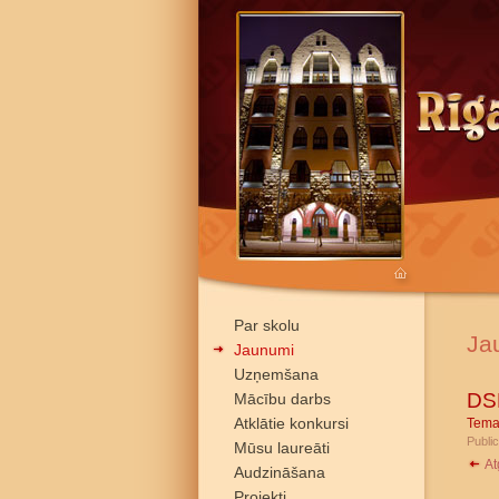
Par skolu
Ja
Jaunumi
Uzņemšana
DSD
Mācību darbs
Atklātie konkursi
Tema
Public
Mūsu laureāti
At
Audzināšana
Projekti