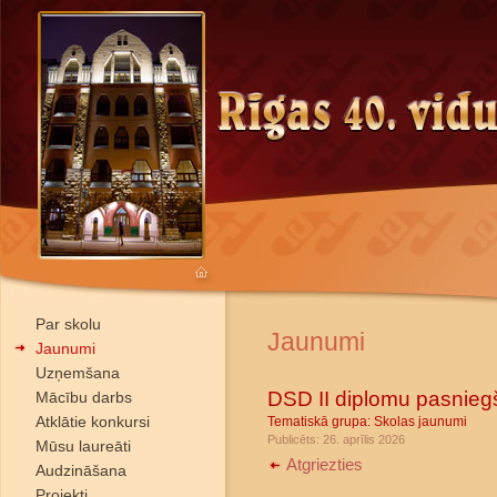
Par skolu
Jaunumi
Jaunumi
Uzņemšana
DSD II diplomu pasnie
Mācību darbs
Atklātie konkursi
Tematiskā grupa:
Skolas jaunumi
Publicēts: 26. aprīlis 2026
Mūsu laureāti
Atgriezties
Audzināšana
Projekti