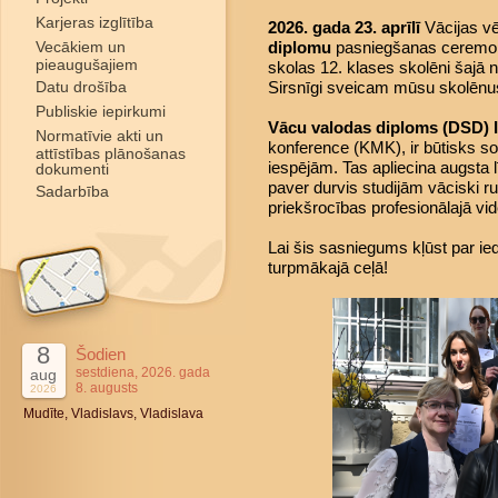
Karjeras izglītība
2026. gada 23. aprīlī
Vācijas vē
Vecākiem un
diplomu
pasniegšanas ceremoni
pieaugušajiem
skolas 12. klases skolēni šajā
Datu drošība
Sirsnīgi sveicam mūsu skolēnus
Publiskie iepirkumi
Vācu valodas diploms (DSD) I
Normatīvie akti un
konference (KMK), ir būtisks sol
attīstības plānošanas
iespējām. Tas apliecina augsta
dokumenti
paver durvis studijām vāciski ru
Sadarbība
priekšrocības profesionālajā vid
Lai šis sasniegums kļūst par
turpmākajā ceļā!
8
Šodien
sestdiena, 2026. gada
aug
8. augusts
2026
Mudīte, Vladislavs, Vladislava