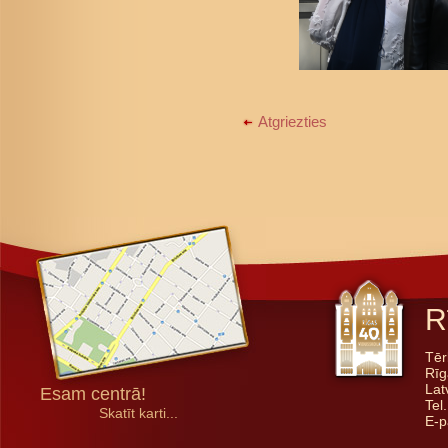
Atgriezties
R
Tēr
Rīg
Lat
Esam centrā!
Tel
Skatīt karti...
E-p