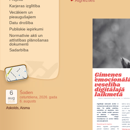
Atgriezties
Karjeras izglītība
Vecākiem un
pieaugušajiem
Datu drošība
Publiskie iepirkumi
Normatīvie akti un
attīstības plānošanas
dokumenti
Sadarbība
6
Šodien
ceturtdiena, 2026. gada
aug
6. augusts
2026
Askolds, Aisma