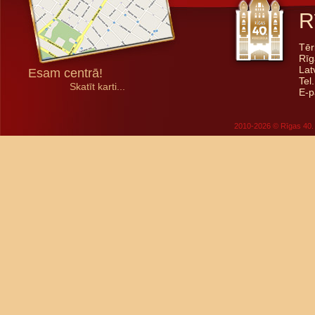
R
Tēr
Rīg
Lat
Esam centrā!
Tel
Skatīt karti...
E-p
2010-2026 © Rīgas 40. 