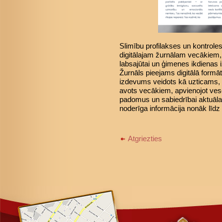
Slimību profilakses un kontroles
digitālajam žurnālam vecākiem, 
labsajūtai un ģimenes ikdienas 
Žurnāls pieejams digitālā formā
izdevums veidots kā uzticams, p
avots vecākiem, apvienojot vese
padomus un sabiedrībai aktuāla
noderīga informācija nonāk l
Atgriezties