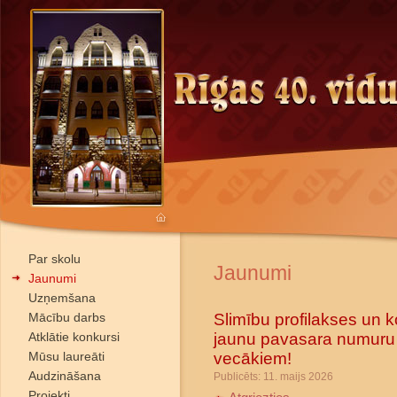
Par skolu
Jaunumi
Jaunumi
Uzņemšana
Slimību profilakses un ko
Mācību darbs
jaunu pavasara numuru 
Atklātie konkursi
vecākiem!
Mūsu laureāti
Audzināšana
Publicēts: 11. maijs 2026
Projekti