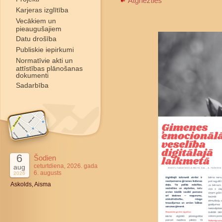
Atgriezties
Karjeras izglītība
Vecākiem un
pieaugušajiem
Datu drošība
Publiskie iepirkumi
Normatīvie akti un
attīstības plānošanas
dokumenti
Sadarbība
6
Šodien
ceturtdiena, 2026. gada
aug
6. augusts
2026
Askolds, Aisma