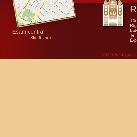
R
Tēr
Rīg
Lat
Esam centrā!
Tel
Skatīt karti...
E-p
2010-2026 © Rīgas 40. 