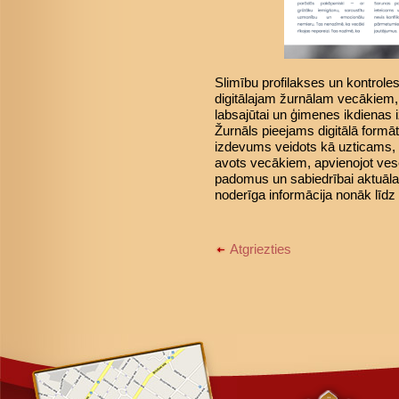
Slimību profilakses un kontroles
digitālajam žurnālam vecākiem, 
labsajūtai un ģimenes ikdienas 
Žurnāls pieejams digitālā formā
izdevums veidots kā uzticams, p
avots vecākiem, apvienojot vese
padomus un sabiedrībai aktuāla
noderīga informācija nonāk l
Atgriezties