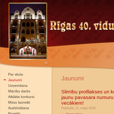
Par skolu
Jaunumi
Jaunumi
Uzņemšana
Slimību profilakses un ko
Mācību darbs
jaunu pavasara numuru 
Atklātie konkursi
vecākiem!
Mūsu laureāti
Audzināšana
Publicēts: 11. maijs 2026
Projekti