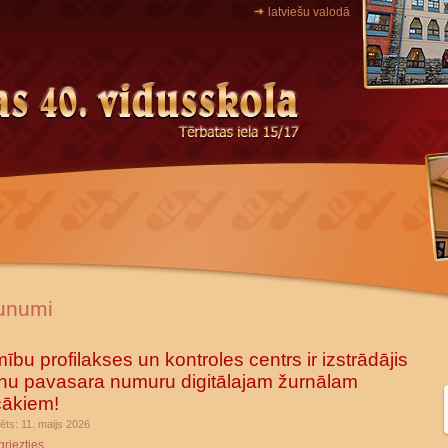
latviešu valodā
unumi
mību profilakses un kontroles centrs ir izstrādājis
nu pavasara numuru digitālajam žurnālam
cākiem!
ēts: 11. maijs 2026
griezties