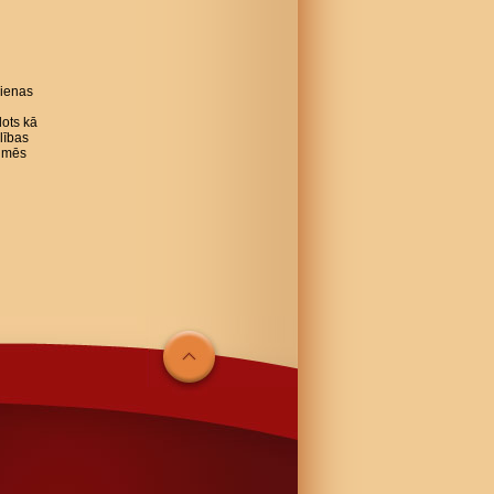
dienas
ots kā
lības
i mēs