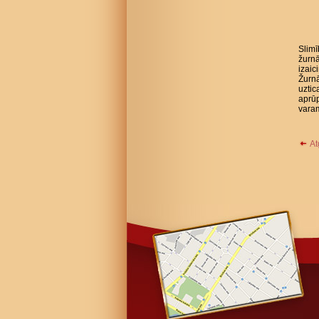
Slimī
žurnā
izaic
Žurnā
uztic
aprūp
varam
At