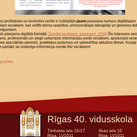
bu profilakses un kontroles centrs ir izstrādājis
jaunu
pavasara numuru digitālajam
lam vecākiem, kas veltīts bērna veselībai, emocionālajai labsajūtai un ģimenes ik
inājumiem.
ls pieejams digitālā formātā:
Žurnāls vecākiem_pavasaris_2026
Šis izdevums veid
ams, profesionāls un viegli uztverams informācijas avots vecākiem, apvienojot vese
es speciālistu pieredzi, praktiskus padomus un sabiedrībai aktuālas tēmas. Kopīg
 panākt, lai noderīga informācija nonāk līdz vecākiem!
griezties
Rīgas 40. vidusskola
Tērbatas iela 15/17
Akas iela 10
Rīga, LV1011
Rīga, LV1011