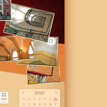
jūnijs
11
mai
P
O
T
C
P
S
Sv
2026
1
2
3
4
5
6
7