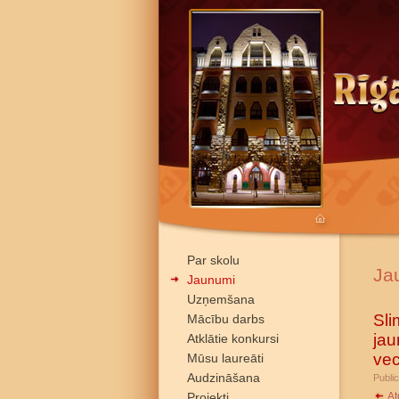
Par skolu
Ja
Jaunumi
Uzņemšana
Sli
Mācību darbs
jau
Atklātie konkursi
ve
Mūsu laureāti
Audzināšana
Public
Projekti
At