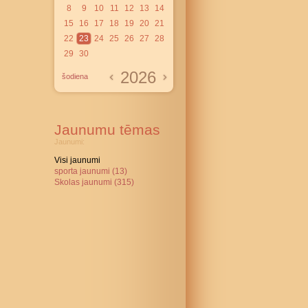
8
9
10
11
12
13
14
15
16
17
18
19
20
21
22
23
24
25
26
27
28
29
30
2026
šodiena
Jaunumu tēmas
Jaunumi:
Visi jaunumi
sporta jaunumi (13)
Skolas jaunumi (315)