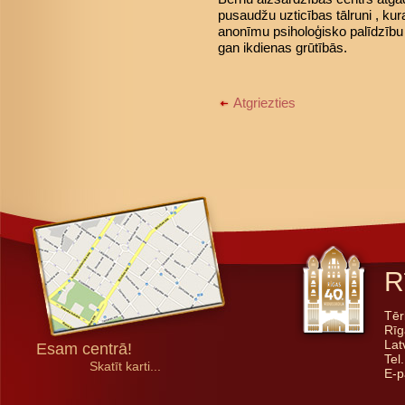
pusaudžu uzticības tālruni , kur
anonīmu psiholoģisko palīdzību
gan ikdienas grūtībās.
Atgriezties
R
Tēr
Rīg
Lat
Esam centrā!
Tel
Skatīt karti...
E-p