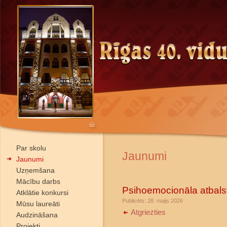
Par skolu
Jaunumi
Jaunumi
Uzņemšana
Mācību darbs
Psihoemocionāla atbals
Atklātie konkursi
Publicēts: 28. maijs 2026
Mūsu laureāti
Atgriezties
Audzināšana
Projekti