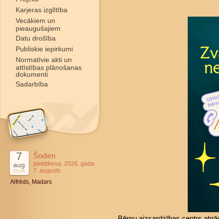
Karjeras izglītība
Vecākiem un
pieaugušajiem
Datu drošība
Publiskie iepirkumi
Normatīvie akti un
attīstības plānošanas
dokumenti
Sadarbība
7
Šodien
piektdiena, 2026. gada
aug
7. augusts
2026
Alfrēds, Madars
Bērnu aizsardzības centrs atgā