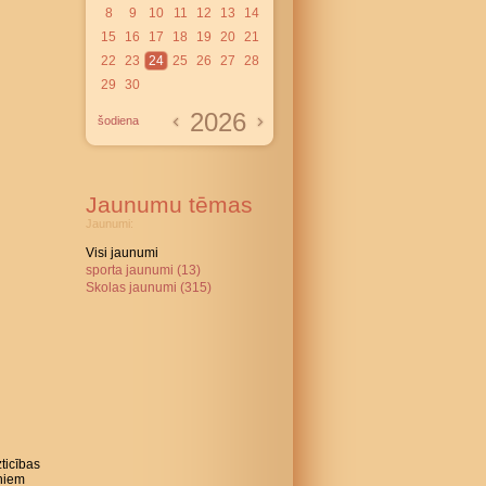
8
9
10
11
12
13
14
15
16
17
18
19
20
21
22
23
24
25
26
27
28
29
30
2026
šodiena
Jaunumu tēmas
Jaunumi:
Visi jaunumi
sporta jaunumi (13)
Skolas jaunumi (315)
ticības
rniem