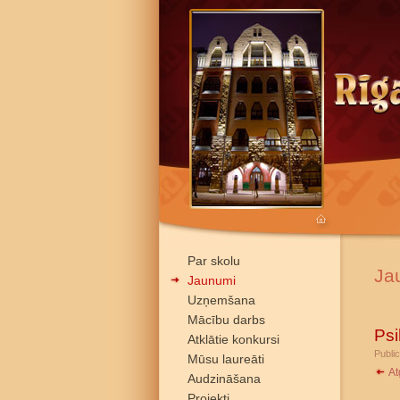
Par skolu
Ja
Jaunumi
Uzņemšana
Mācību darbs
Psi
Atklātie konkursi
Public
Mūsu laureāti
At
Audzināšana
Projekti