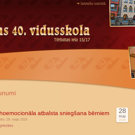
latviešu valodā
unumi
28
hoemocionāla atbalsta sniegšana bērniem
mai
ēts: 28. maijs 2026
2026
griezties