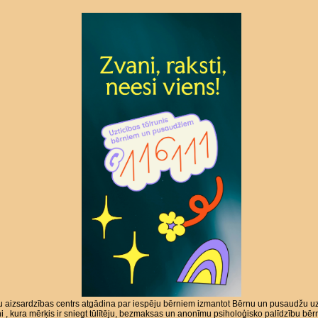
 aizsardzības centrs atgādina par iespēju bērniem izmantot Bērnu un pusaudžu uz
ni , kura mērķis ir sniegt tūlītēju, bezmaksas un anonīmu psiholoģisko palīdzību bē