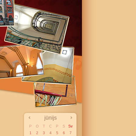
jūnijs
P
O
T
C
P
S
Sv
1
2
3
4
5
6
7