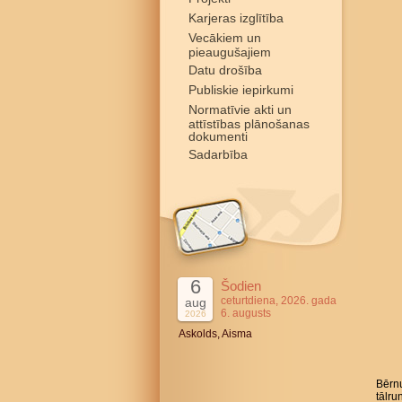
Karjeras izglītība
Vecākiem un
pieaugušajiem
Datu drošība
Publiskie iepirkumi
Normatīvie akti un
attīstības plānošanas
dokumenti
Sadarbība
6
Šodien
ceturtdiena, 2026. gada
aug
6. augusts
2026
Askolds, Aisma
Bērnu
tālru