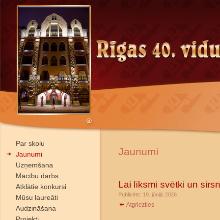
Par skolu
Jaunumi
Jaunumi
Uzņemšana
Mācību darbs
Lai līksmi svētki un sir
Atklātie konkursi
Publicēts: 19. jūnijs 2026
Mūsu laureāti
Atgriezties
Audzināšana
Projekti