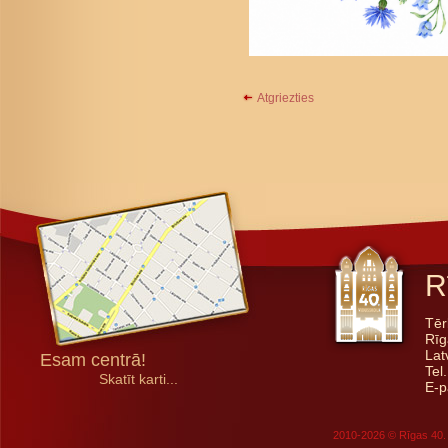
Atgriezties
R
Tēr
Rīg
Lat
Esam centrā!
Tel
Skatīt karti...
E-p
2010-2026 © Rīgas 40. 