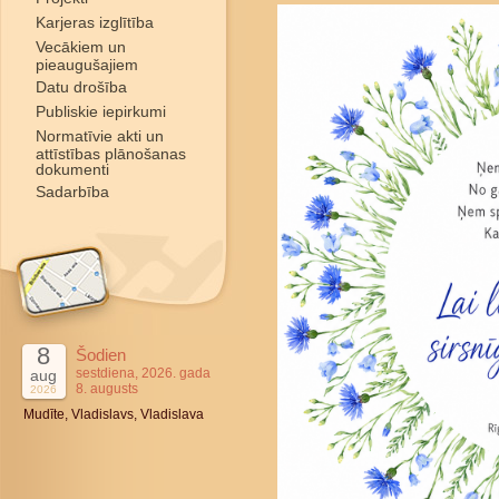
Karjeras izglītība
Vecākiem un
pieaugušajiem
Datu drošība
Publiskie iepirkumi
Normatīvie akti un
attīstības plānošanas
dokumenti
Sadarbība
8
Šodien
sestdiena, 2026. gada
aug
8. augusts
2026
Mudīte, Vladislavs, Vladislava