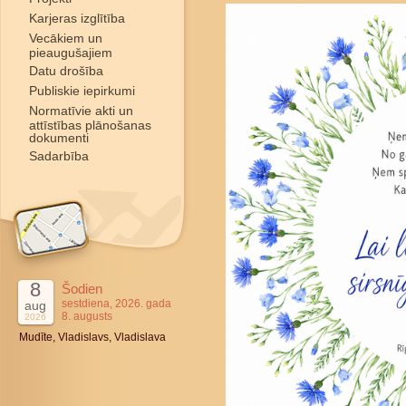
Karjeras izglītība
Vecākiem un
pieaugušajiem
Datu drošība
Publiskie iepirkumi
Normatīvie akti un
attīstības plānošanas
dokumenti
Sadarbība
8
Šodien
sestdiena, 2026. gada
aug
8. augusts
2026
Mudīte, Vladislavs, Vladislava