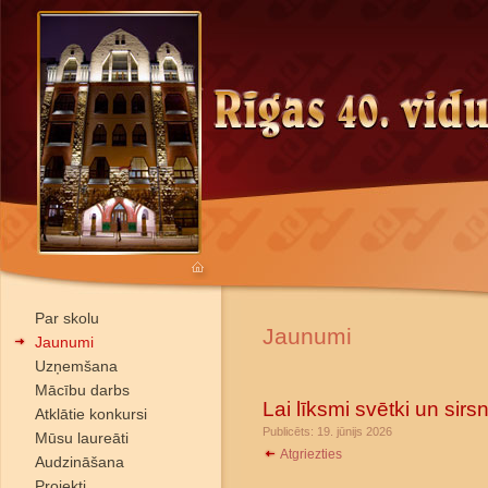
Par skolu
Jaunumi
Jaunumi
Uzņemšana
Mācību darbs
Lai līksmi svētki un sir
Atklātie konkursi
Publicēts: 19. jūnijs 2026
Mūsu laureāti
Atgriezties
Audzināšana
Projekti