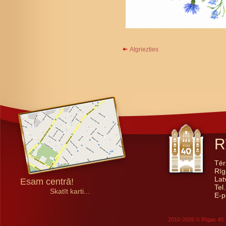
Atgriezties
R
Tēr
Rīg
Lat
Esam centrā!
Tel
Skatīt karti...
E-p
2010-2026 © Rīgas 40. 