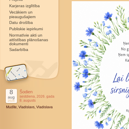
Karjeras izglītība
Vecākiem un
pieaugušajiem
Datu drošība
Publiskie iepirkumi
Normatīvie akti un
attīstības plānošanas
dokumenti
Sadarbība
8
Šodien
sestdiena, 2026. gada
aug
8. augusts
2026
Mudīte, Vladislavs, Vladislava