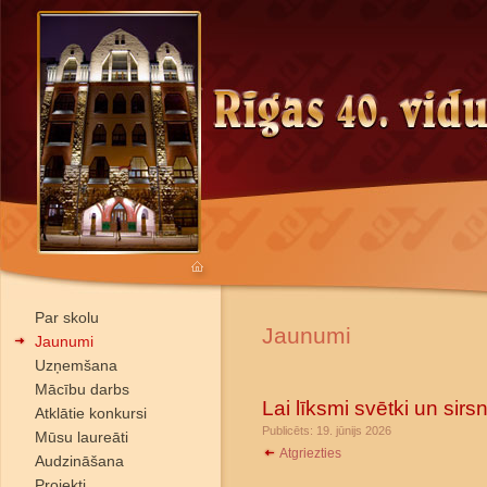
Par skolu
Jaunumi
Jaunumi
Uzņemšana
Mācību darbs
Lai līksmi svētki un sir
Atklātie konkursi
Publicēts: 19. jūnijs 2026
Mūsu laureāti
Atgriezties
Audzināšana
Projekti