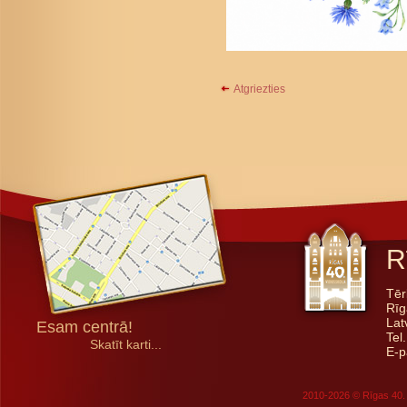
Atgriezties
R
Tēr
Rīg
Lat
Esam centrā!
Tel
Skatīt karti...
E-p
2010-2026 © Rīgas 40. 