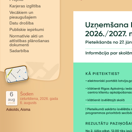
Karjeras izglītība
Vecākiem un
pieaugušajiem
Datu drošība
Publiskie iepirkumi
Normatīvie akti un
attīstības plānošanas
dokumenti
Sadarbība
6
Šodien
ceturtdiena, 2026. gada
aug
6. augusts
2026
Askolds, Aisma