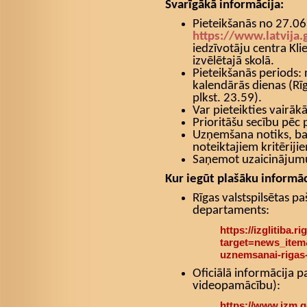
Svarīgākā informācija:
Pieteikšanās no 27.06
https://www.latvija.
iedzīvotāju centra Kli
izvēlētajā skolā.
Pieteikšanās periods:
kalendārās dienas (Rīg
plkst. 23.59).
Var pieteikties vairāk
Prioritāšu secību pēc 
Uzņemšana notiks, ba
noteiktajiem kritēriji
Saņemot uzaicinājumu
Kur iegūt plašāku informāc
Rīgas valstspilsētas pa
departaments:
https://izglitiba.rig
target=news_item
uznemsanai-rigas-
Oficiālā informācija p
videopamācību):
https://www.izm.g