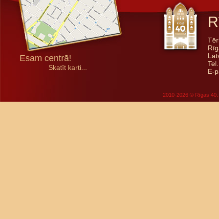
R
Tēr
Rīg
Lat
Esam centrā!
Tel
Skatīt karti...
E-p
2010-2026 © Rīgas 40. 