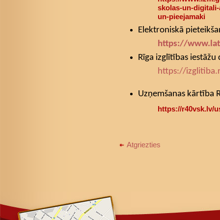
skolas-un-digitali-
un-pieejamaki
Elektroniskā pieteikš
https://www.lat
Rīga izglītības iestāžu 
https://izglitiba
Uzņemšanas kārtība Rī
https://r40vsk.lv
Atgriezties