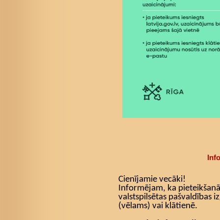
Inf
Cienījamie vecāki!
Informējam, ka pieteikšanā
valstspilsētas pašvaldības iz
(vēlams) vai klātienē.