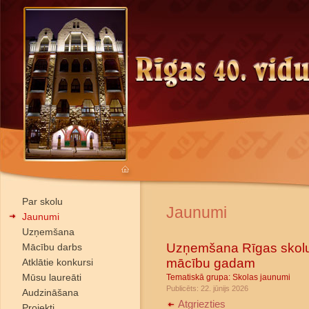
Par skolu
Jaunumi
Jaunumi
Uzņemšana
Uzņemšana Rīgas skolu 
Mācību darbs
mācību gadam
Atklātie konkursi
Mūsu laureāti
Tematiskā grupa:
Skolas jaunumi
Publicēts: 22. jūnijs 2026
Audzināšana
Atgriezties
Projekti