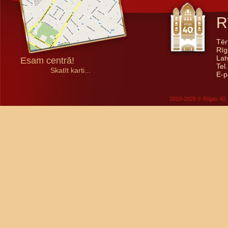
R
Tēr
Rīg
Lat
Esam centrā!
Tel
Skatīt karti...
E-p
2010-2026 © Rīgas 40. 