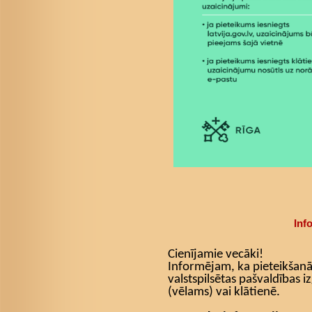
Inf
Cienījamie vecāki!
Informējam, ka pieteikšanā
valstspilsētas pašvaldības iz
(vēlams) vai klātienē.