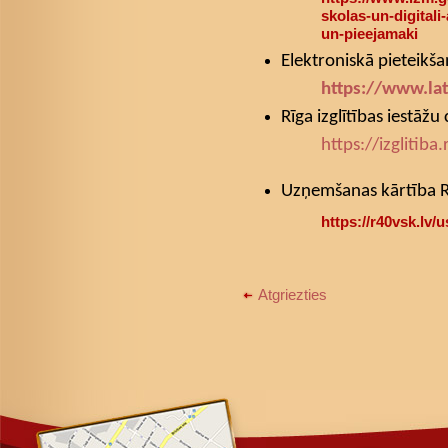
skolas-un-digitali-
un-pieejamaki
Elektroniskā pieteikš
https://www.lat
Rīga izglītības iestāžu 
https://izglitiba
Uzņemšanas kārtība Rī
https://r40vsk.lv
Atgriezties