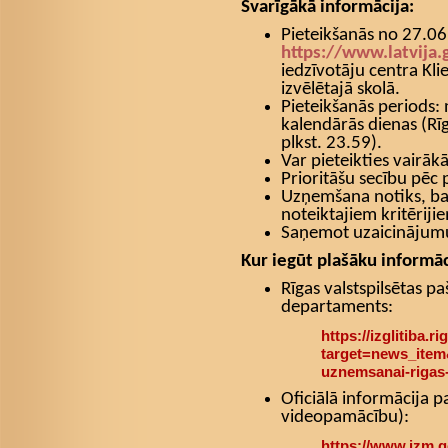
Svarīgākā informācija:
Pieteikšanās no 27.06
https://www.latvija.
iedzīvotāju centra Kli
izvēlētajā skolā.
Pieteikšanās periods:
kalendārās dienas (Rīg
plkst. 23.59).
Var pieteikties vairāk
Prioritāšu secību pēc 
Uzņemšana notiks, ba
noteiktajiem kritēriji
Saņemot uzaicinājumu
Kur iegūt plašāku informāc
Rīgas valstspilsētas pa
departaments:
https://izglitiba.rig
target=news_item
uznemsanai-rigas-
Oficiālā informācija p
videopamācību):
https://www.izm.g