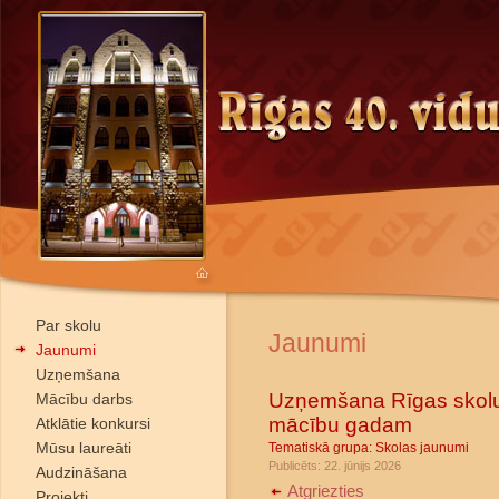
Par skolu
Jaunumi
Jaunumi
Uzņemšana
Uzņemšana Rīgas skolu 
Mācību darbs
mācību gadam
Atklātie konkursi
Mūsu laureāti
Tematiskā grupa:
Skolas jaunumi
Publicēts: 22. jūnijs 2026
Audzināšana
Atgriezties
Projekti