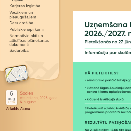
Karjeras izglītība
Vecākiem un
pieaugušajiem
Datu drošība
Publiskie iepirkumi
Normatīvie akti un
attīstības plānošanas
dokumenti
Sadarbība
6
Šodien
ceturtdiena, 2026. gada
aug
6. augusts
2026
Askolds, Aisma