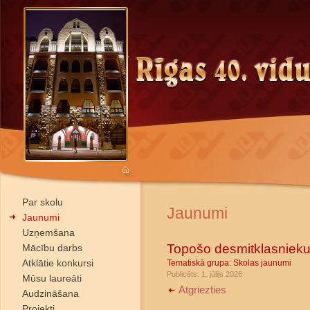
Par skolu
Jaunumi
Jaunumi
Uzņemšana
Topošo desmitklasnieku
Mācību darbs
Atklātie konkursi
Tematiskā grupa:
Skolas jaunumi
Publicēts: 1. jūlijs 2026
Mūsu laureāti
Atgriezties
Audzināšana
Projekti