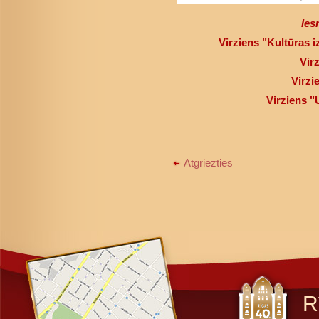
Ies
Virziens "Kultūras 
Vir
Virzi
Virziens 
Atgriezties
R