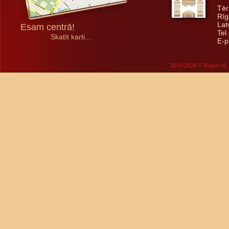
Tēr
Rīg
Lat
Esam centrā!
Tel
Skatīt karti...
E-p
2010-2026 © Rīgas 40. 