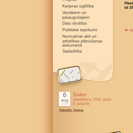
Piev
Karjeras izglītība
uz 10
Vecākiem un
pieaugušajiem
Datu drošība
Publiskie iepirkumi
At
Normatīvie akti un
attīstības plānošanas
dokumenti
Sadarbība
6
Šodien
ceturtdiena, 2026. gada
aug
6. augusts
2026
Askolds, Aisma