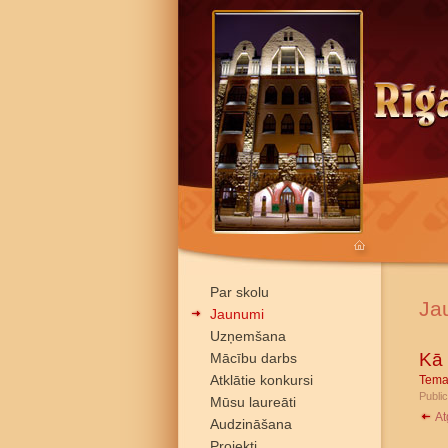
Par skolu
Ja
Jaunumi
Uzņemšana
Kā 
Mācību darbs
Atklātie konkursi
Tema
Public
Mūsu laureāti
At
Audzināšana
Projekti