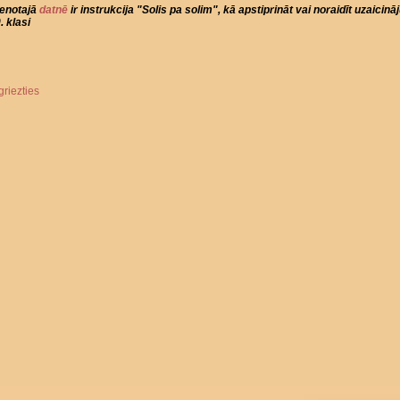
ienotajā
datnē
ir instrukcija "Solis pa solim", kā apstiprināt vai noraidīt uzaicin
. klasi
griezties