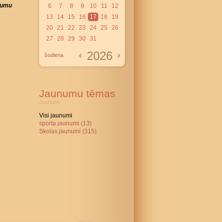
ājumu
6
7
8
9
10
11
12
13
14
15
16
17
18
19
20
21
22
23
24
25
26
27
28
29
30
31
2026
šodiena
Jaunumu tēmas
Jaunumi:
Visi jaunumi
sporta jaunumi (13)
Skolas jaunumi (315)