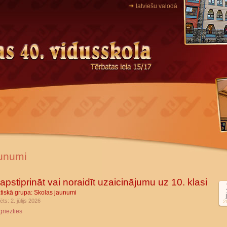
latviešu valodā
unumi
apstiprināt vai noraidīt uzaicinājumu uz 10. klasi
tiskā grupa:
Skolas jaunumi
ēts: 2. jūlijs 2026
2
griezties