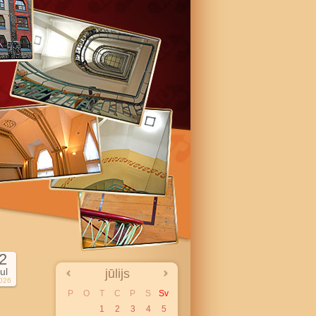
2
jul
jūlijs
026
P
O
T
C
P
S
Sv
1
2
3
4
5