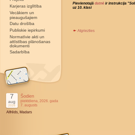
Pievienotajā
datnē
ir instrukcija "So
Karjeras izglītība
uz 10. klasi
Vecākiem un
pieaugušajiem
Datu drošība
Publiskie iepirkumi
Atgriezties
Normatīvie akti un
attīstības plānošanas
dokumenti
Sadarbība
7
Šodien
piektdiena, 2026. gada
aug
7. augusts
2026
Alfrēds, Madars