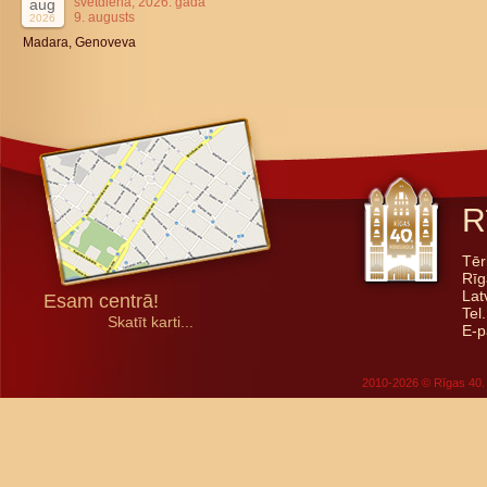
svētdiena, 2026. gada
aug
9. augusts
2026
Madara, Genoveva
R
Tēr
Rīg
Lat
Esam centrā!
Tel
Skatīt karti...
E-p
2010-2026 © Rīgas 40. 