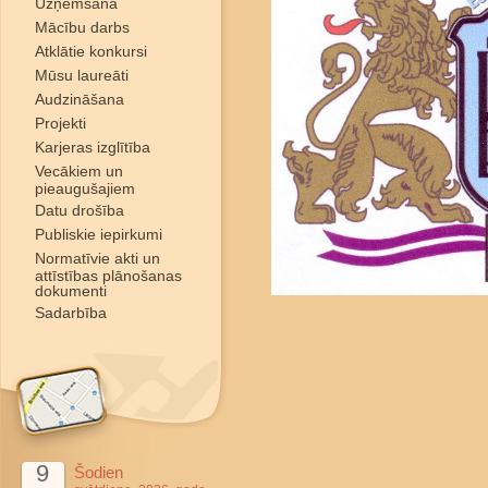
Uzņemšana
Mācību darbs
Atklātie konkursi
Mūsu laureāti
Audzināšana
Projekti
Karjeras izglītība
Vecākiem un
pieaugušajiem
Datu drošība
Publiskie iepirkumi
Normatīvie akti un
attīstības plānošanas
dokumenti
Sadarbība
9
Šodien