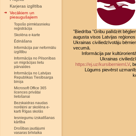
Karjeras izglītība
Vecākiem un
pieaugušajiem
Topošo pirmklasnieku
reģistrācija
"Biedrība "Gribu palīdzēt bēgļi
Skolēna e-karte
augusta visos Latvijas reģiono
Ēdināšana
Ukrainas civiliedzīvotāju bērni
vecumā.
Informācija par neformālu
izglītību
Informācija par kultūrorie
Informācija no Pilsonības
Ukrainas civiliedz
un migrācijas lietu
https://ej.uz/kursiberniemLV
, 
pārvaldes
Lūgums pievērst uzmanību, 
Informācija no Latvijas
k
Republikas Tiesībsarga
biroja
Microsoft Office 365
licences privātai
lietošanai
Bezskaidras naudas
norēķini ar skolēna e-
karti Rīgas skolās
Iesniegumu izskatīšanas
kārtība
Drošības jautājumi
vasaras brīvlaika