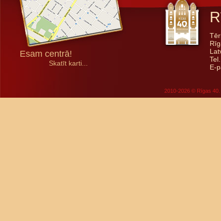
R
Tēr
Rīg
Lat
Esam centrā!
Tel
Skatīt karti...
E-p
2010-2026 © Rīgas 40. 