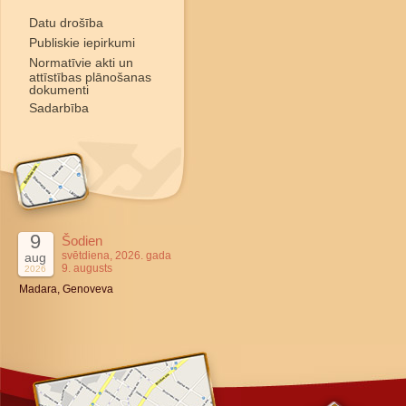
Datu drošība
Publiskie iepirkumi
Normatīvie akti un
attīstības plānošanas
dokumenti
Sadarbība
9
Šodien
svētdiena, 2026. gada
aug
9. augusts
2026
Madara, Genoveva