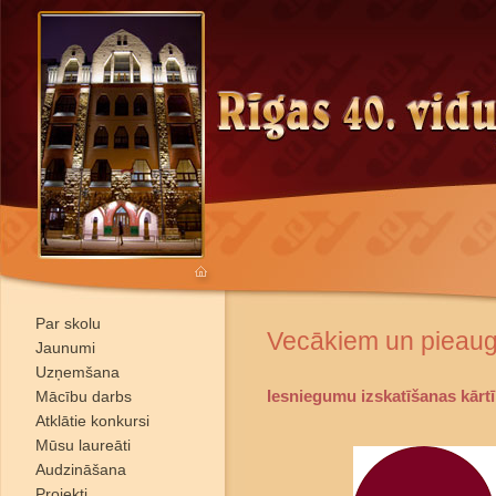
Par skolu
Vecākiem un pieau
Jaunumi
Uzņemšana
Iesniegumu izskatīšanas kārt
Mācību darbs
Atklātie konkursi
Mūsu laureāti
Audzināšana
Projekti