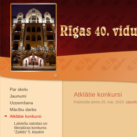
Par skolu
Atklātie konkursi
Jaunumi
Publicētie pirms 25. mai. 2025. (
atcelt
)
Uzņemšana
Mācību darbs
Atklātie konkursi
Latviešu valodas un
literatūras konkurss
“Zalktis” 5. klasēm