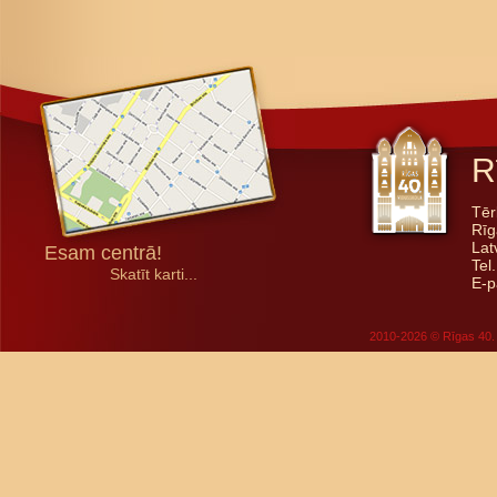
R
Tēr
Rīg
Lat
Esam centrā!
Tel
Skatīt karti...
E-p
2010-2026 © Rīgas 40. 