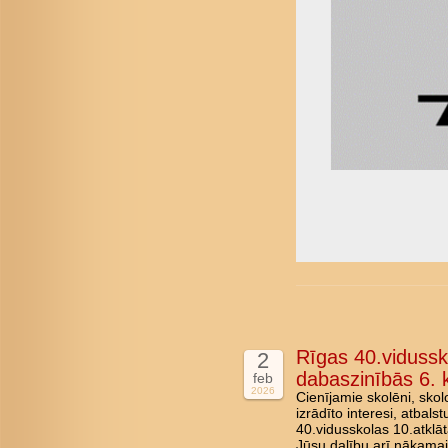
Rīgas 40.vidussk
2
dabaszinībās 6. k
feb
2026
Cienījamie skolēni, skol
izrādīto interesi, atbal
40.vidusskolas 10.atklā
Jūsu dalību arī nākama