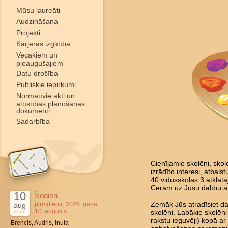
Mūsu laureāti
Audzināšana
Projekti
Karjeras izglītība
Vecākiem un
pieaugušajiem
Datu drošība
Publiskie iepirkumi
Normatīvie akti un
attīstības plānošanas
dokumenti
Sadarbība
Cienījamie skolēni, skol
izrādīto interesi, atbal
40.vidusskolas 3.atklāta
Ceram uz Jūsu dalību a
10
Šodien
pirmdiena, 2026. gada
Zemāk Jūs atradīsiet da
aug
10. augusts
2026
skolēni. Labākie skolēni
rakstu ieguvēji) kopā ar 
Brencis, Audris, Inuta