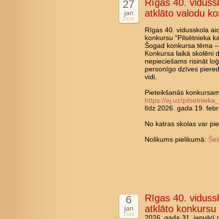
Rīgas 40. vidussk
27
atklāto valodu ko
jan
2026
Rīgas 40. vidusskola aic
konkursu "Pilsētnieka ka
Šogad konkursa tēma – v
Konkursa laikā skolēni d
nepieciešams risināt lo
personīgo dzīves pieredz
vidi.
Pieteikšanās konkursam n
https://ej.uz/pilsetnie
līdz 2026. gada 19. feb
No katras skolas var pi
Nolikums pielikumā:
Šei
Rīgas 40. vidussk
6
atklāto konkursu
jan
2026
2026. gada 31. janvārī 