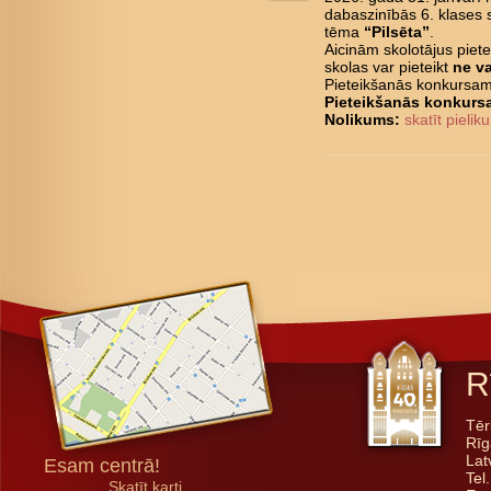
dabaszinībās 6. klases
tēma
“Pilsēta”
.
Aicinām skolotājus piet
skolas var pieteikt
ne va
Pieteikšanās konkursam
Pieteikšanās konkur
Nolikums:
skatīt pieli
R
Tēr
Rīg
Lat
Esam centrā!
Tel
Skatīt karti...