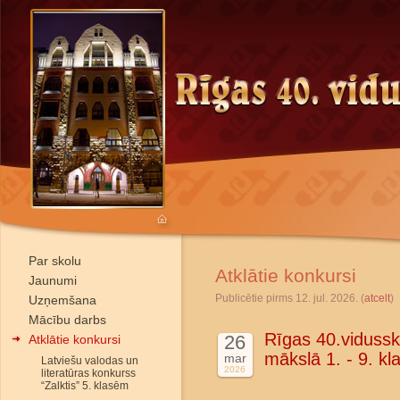
Par skolu
Atklātie konkursi
Jaunumi
Publicētie pirms 12. jul. 2026. (
atcelt
)
Uzņemšana
Mācību darbs
Rīgas 40.vidussko
26
Atklātie konkursi
mākslā 1. - 9. k
mar
Latviešu valodas un
2026
literatūras konkurss
“Zalktis” 5. klasēm