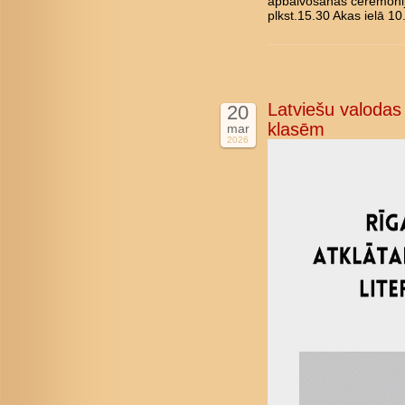
apbalvošanas ceremonij
plkst.15.30 Akas ielā 10
Latviešu valodas 
20
klasēm
mar
2026