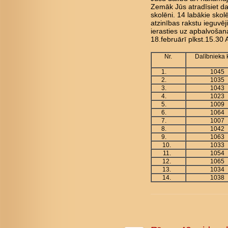
Zemāk Jūs atradīsiet da
skolēni. 14 labākie skol
atzinības rakstu ieguvēji
ierasties uz apbalvoša
18.februārī plkst.15.30 
Nr.
Dalībnieka
1.
1045
2.
1035
3.
1043
4.
1023
5.
1009
6.
1064
7.
1007
8.
1042
9.
1063
10.
1033
11.
1054
12.
1065
13.
1034
14.
1038