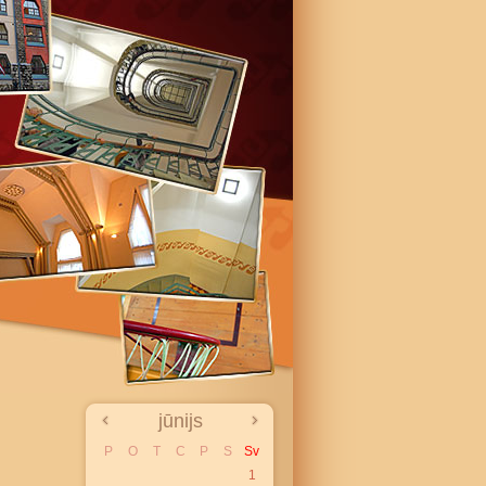
jūnijs
P
O
T
C
P
S
Sv
1