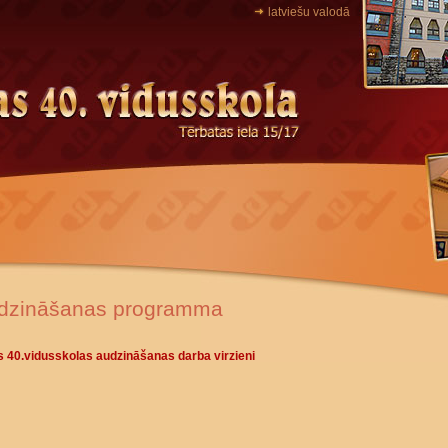
latviešu valodā
dzināšanas programma
s 40.vidusskolas audzināšanas darba virzieni