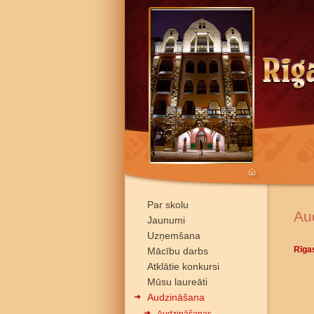
Par skolu
Au
Jaunumi
Uzņemšana
Rīga
Mācību darbs
Atklātie konkursi
Mūsu laureāti
Audzināšana