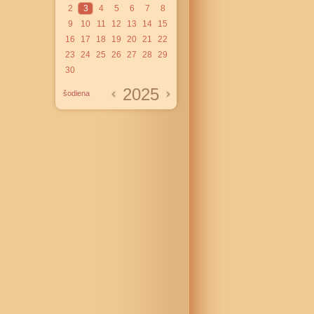
2
3
4
5
6
7
8
9
10
11
12
13
14
15
16
17
18
19
20
21
22
23
24
25
26
27
28
29
30
2025
šodiena