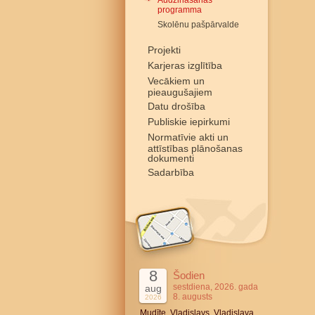
Audzināšanas
programma
Skolēnu pašpārvalde
Projekti
Karjeras izglītība
Vecākiem un
pieaugušajiem
Datu drošība
Publiskie iepirkumi
Normatīvie akti un
attīstības plānošanas
dokumenti
Sadarbība
8
Šodien
sestdiena, 2026. gada
aug
8. augusts
2026
Mudīte, Vladislavs, Vladislava