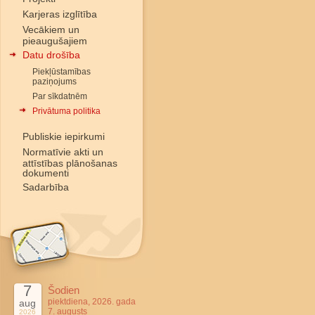
Karjeras izglītība
Vecākiem un
pieaugušajiem
Datu drošība
Piekļūstamības
paziņojums
Par sīkdatnēm
Privātuma politika
Publiskie iepirkumi
Normatīvie akti un
attīstības plānošanas
dokumenti
Sadarbība
7
Šodien
piektdiena, 2026. gada
aug
7. augusts
2026