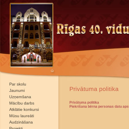
Par skolu
Privātuma politika
Jaunumi
Uzņemšana
Privātuma politika
Mācību darbs
Piekrišana bērna personas datu apst
Atklātie konkursi
Mūsu laureāti
Audzināšana
Projekti