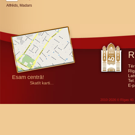
Alfrēds, Madars
R
Tēr
Rīg
Lat
Esam centrā!
Tel
Skatīt karti...
E-p
2010-2026 © Rīgas 40. 