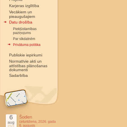
Karjeras izglītība
Vecākiem un
pieaugušajiem
Datu drošība
Piekļūstamības
paziņojums
Par sīkdatnēm
Privātuma politika
Publiskie iepirkumi
Normatīvie akti un
attīstības plānošanas
dokumenti
Sadarbība
6
Šodien
ceturtdiena, 2026. gada
aug
6. augusts
2026