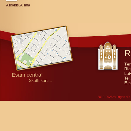
Askolds, Aisma
R
Tēr
Rīg
Lat
Esam centrā!
Tel
Skatīt karti...
E-p
2010-2026 © Rīgas 40. 