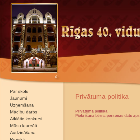
Par skolu
Privātuma politika
Jaunumi
Uzņemšana
Privātuma politika
Mācību darbs
Piekrišana bērna personas datu apst
Atklātie konkursi
Mūsu laureāti
Audzināšana
Projekti