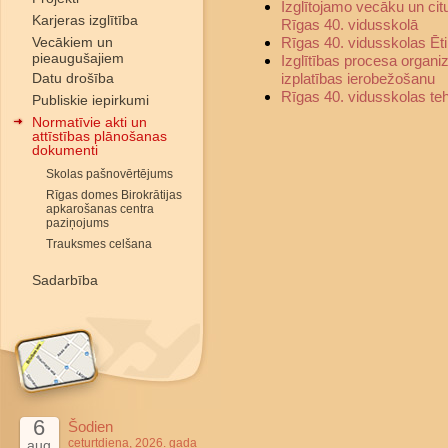
Izglītojamo vecāku un ci
Karjeras izglītība
Rīgas 40. vidusskolā
Vecākiem un
Rīgas 40. vidusskolas Ēt
pieaugušajiem
Izglītības procesa organi
Datu drošība
izplatības ierobežošanu
Rīgas 40. vidusskolas te
Publiskie iepirkumi
Normatīvie akti un
attīstības plānošanas
dokumenti
Skolas pašnovērtējums
Rīgas domes Birokrātijas
apkarošanas centra
paziņojums
Trauksmes celšana
Sadarbība
6
Šodien
ceturtdiena, 2026. gada
aug