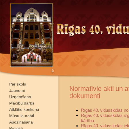
Par skolu
Normatīvie akti un a
Jaunumi
dokumenti
Uzņemšana
Mācību darbs
Atklātie konkursi
Rīgas 40. vidusskolas no
Rīgas 40. vidusskolas i
Mūsu laureāti
kārtība
Audzināšana
Rīgas 40. vidusskolas iek
Projekti