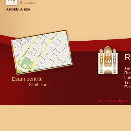
6. augusts
2026
Askolds, Aisma
R
Tēr
Rīg
Lat
Esam centrā!
Tel
Skatīt karti...
E-p
2010-2026 © Rīgas 40. 