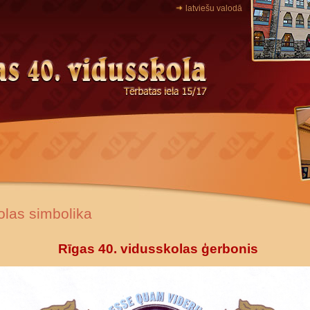
latviešu valodā
olas simbolika
Rīgas 40. vidusskolas ģerbonis