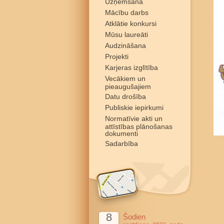
Uzņemšana
Mācību darbs
Atklātie konkursi
Mūsu laureāti
Audzināšana
Projekti
Karjeras izglītība
Vecākiem un
pieaugušajiem
Datu drošība
Publiskie iepirkumi
Normatīvie akti un
attīstības plānošanas
dokumenti
Sadarbība
8
Šodien