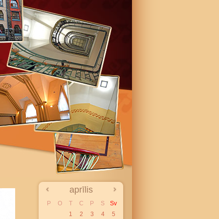
aprīlis
P
O
T
C
P
S
Sv
1
2
3
4
5