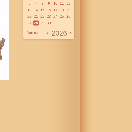
6
7
8
9
10
11
12
13
14
15
16
17
18
19
20
21
22
23
24
25
26
27
28
29
30
2026
šodiena