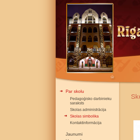
Par skolu
Sk
Pedagoģisko darbinieku
saraksts
Skolas administrācija
Skolas simbolika
Kontaktinformācija
Jaunumi