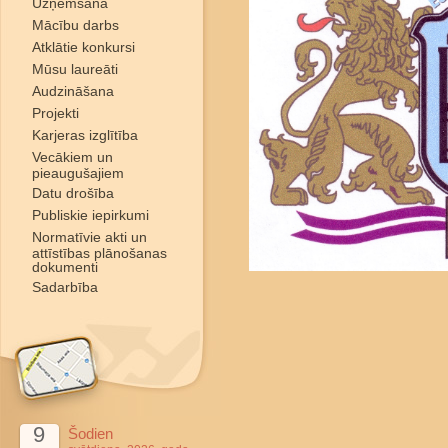
Uzņemšana
Mācību darbs
Atklātie konkursi
Mūsu laureāti
Audzināšana
Projekti
Karjeras izglītība
Vecākiem un
pieaugušajiem
Datu drošība
Publiskie iepirkumi
Normatīvie akti un
attīstības plānošanas
dokumenti
Sadarbība
9
Šodien