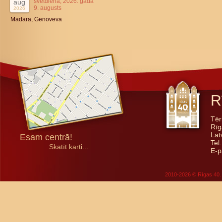
svētdiena, 2026. gada
aug
9. augusts
2026
Madara, Genoveva
R
Tēr
Rīg
Lat
Esam centrā!
Tel
Skatīt karti...
E-p
2010-2026 © Rīgas 40. 