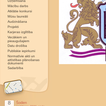
Uzņemšana
Mācību darbs
Atklātie konkursi
Mūsu laureāti
Audzināšana
Projekti
Karjeras izglītība
Vecākiem un
pieaugušajiem
Datu drošība
Publiskie iepirkumi
Normatīvie akti un
attīstības plānošanas
dokumenti
Sadarbība
8
Šodien