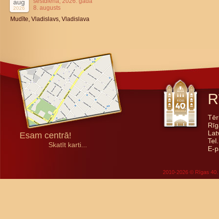
sestdiena, 2026. gada
aug
8. augusts
2026
Mudīte, Vladislavs, Vladislava
R
Tēr
Rīg
Lat
Esam centrā!
Tel
Skatīt karti...
E-p
2010-2026 © Rīgas 40. 