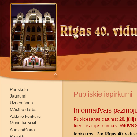
Par skolu
Publiskie iepirkumi
Jaunumi
Uzņemšana
Informatīvais paziņoj
Mācību darbs
Atklātie konkursi
Publicēšanas datums:
20. jūlij
Mūsu laureāti
Identifikācijas numurs:
R40VS 2
Audzināšana
Iepirkums „Par Rīgas 40. vidus
Projekti