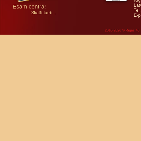
Rīg
Lat
Esam centrā!
Tel
Skatīt karti...
E-p
2010-2026 © Rīgas 40. 