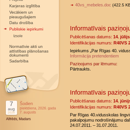
40vs_mebeles.doc
(422.5 K
Karjeras izglītība
Vecākiem un
pieaugušajiem
Datu drošība
Informatīvais paziņoj
Publiskie iepirkumi
Izsole
Publicēšanas datums:
14. jūlij
Identifikācijas numurs:
R40VS 2
Normatīvie akti un
Iepirkums „Par Rīgas 40. vidus
attīstības plānošanas
dokumenti
Informācija pretendentiem
Sadarbība
Paziņojums par lēmumu:
Pārtraukts.
Informatīvais paziņoj
Publicēšanas datums:
14. jūni
7
Šodien
Identifikācijas numurs:
R40VS 2
piektdiena, 2026. gada
aug
7. augusts
2026
Par Rīgas 40.vidusskolas lingv
Alfrēds, Madars
pakalpojumu nodrošinājumu dalīb
24.07.2011. – 31.07.2011.