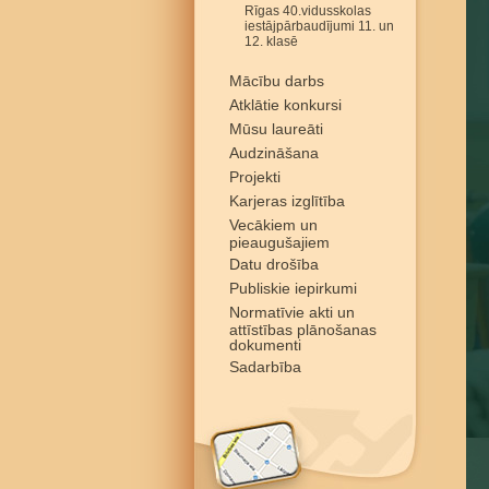
Rīgas 40.vidusskolas
iestājpārbaudījumi 11. un
12. klasē
Mācību darbs
Atklātie konkursi
Mūsu laureāti
Audzināšana
Projekti
Karjeras izglītība
Vecākiem un
pieaugušajiem
Datu drošība
Publiskie iepirkumi
Normatīvie akti un
attīstības plānošanas
dokumenti
Sadarbība