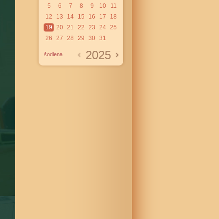
5
6
7
8
9
10
11
12
13
14
15
16
17
18
19
20
21
22
23
24
25
26
27
28
29
30
31
2025
šodiena