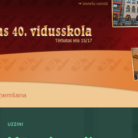
latviešu valodā
ņemšana