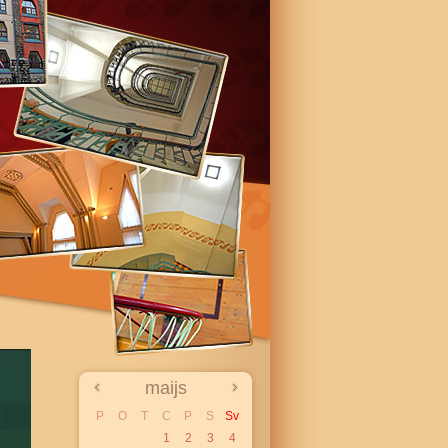
maijs
P
O
T
C
P
S
Sv
1
2
3
4