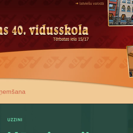
latviešu valodā
ņemšana