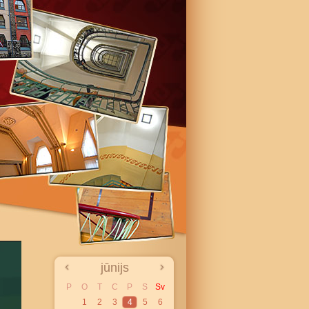
jūnijs
P
O
T
C
P
S
Sv
1
2
3
4
5
6