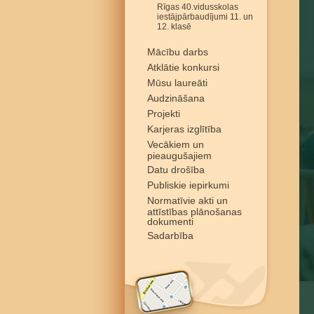
Rīgas 40.vidusskolas
iestājpārbaudījumi 11. un
12. klasē
Mācību darbs
Atklātie konkursi
Mūsu laureāti
Audzināšana
Projekti
Karjeras izglītība
Vecākiem un
pieaugušajiem
Datu drošība
Publiskie iepirkumi
Normatīvie akti un
attīstības plānošanas
dokumenti
Sadarbība