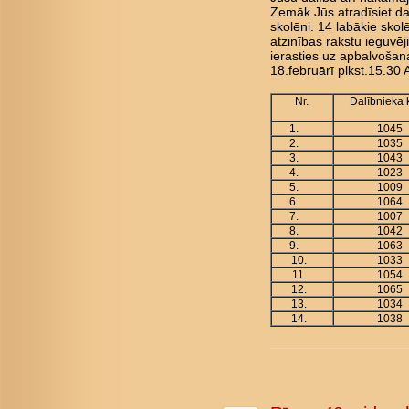
Zemāk Jūs atradīsiet da
skolēni. 14 labākie skol
atzinības rakstu ieguvēji
ierasties uz apbalvoša
18.februārī plkst.15.30 
Nr.
Dalībnieka
1.
1045
2.
1035
3.
1043
4.
1023
5.
1009
6.
1064
7.
1007
8.
1042
9.
1063
10.
1033
11.
1054
12.
1065
13.
1034
14.
1038