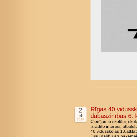
Rīgas 40.vidussk
2
dabaszinībās 6. k
feb
2026
Cienījamie skolēni, skol
izrādīto interesi, atbal
40.vidusskolas 10.atklā
Jūsu dalību arī nākama