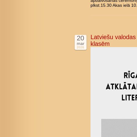
apbalvošanas ceremonij
plkst.15.30 Akas ielā 10
Latviešu valodas 
20
klasēm
mar
2026