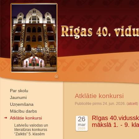
Par skolu
Atklātie konkursi
Jaunumi
Publicētie pirms 24. jun. 2026. (
atcelt
)
Uzņemšana
Mācību darbs
Rīgas 40.vidussko
26
Atklātie konkursi
mākslā 1. - 9. k
mar
Latviešu valodas un
2026
literatūras konkurss
“Zalktis” 5. klasēm