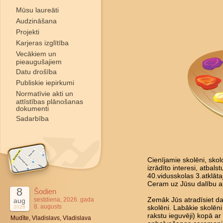
Mūsu laureāti
Audzināšana
Projekti
Karjeras izglītība
Vecākiem un
pieaugušajiem
Datu drošība
Publiskie iepirkumi
Normatīvie akti un
attīstības plānošanas
dokumenti
Sadarbība
Cienījamie skolēni, skol
izrādīto interesi, atbal
40.vidusskolas 3.atklāta
Ceram uz Jūsu dalību a
8
Šodien
sestdiena, 2026. gada
Zemāk Jūs atradīsiet da
aug
8. augusts
2026
skolēni. Labākie skolēni
rakstu ieguvēji) kopā ar 
Mudīte, Vladislavs, Vladislava