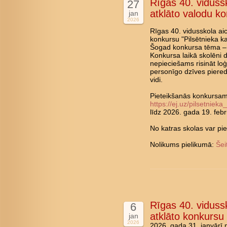
Rīgas 40. vidussk
27
atklāto valodu ko
jan
2026
Rīgas 40. vidusskola aic
konkursu "Pilsētnieka ka
Šogad konkursa tēma – v
Konkursa laikā skolēni d
nepieciešams risināt lo
personīgo dzīves pieredz
vidi.
Pieteikšanās konkursam n
https://ej.uz/pilsetnie
līdz 2026. gada 19. feb
No katras skolas var pi
Nolikums pielikumā:
Šei
Rīgas 40. vidussk
6
atklāto konkursu
jan
2026
2026. gada 31. janvārī 