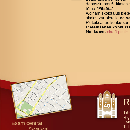
dabaszinībās 6. klases
tēma
“Pilsēta”
.
Aicinām skolotājus piet
skolas var pieteikt
ne va
Pieteikšanās konkursam
Pieteikšanās konkur
Nolikums:
skatīt pieli
R
Tēr
Rīg
Lat
Esam centrā!
Tel
Skatīt karti...