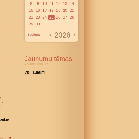
8
9
10
11
12
13
14
15
16
17
18
19
20
21
22
23
24
25
26
27
28
29
30
2026
šodiena
Jaunumu tēmas
Atklātie konkursi:
Visi jaunumi
to
ajā
s
abākie
r
airāk