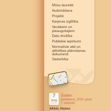
Mūsu laureāti
Audzināšana
Projekti
Karjeras izglītība
Vecākiem un
pieaugušajiem
Datu drošība
Publiskie iepirkumi
Normatīvie akti un
attīstības plānošanas
dokumenti
Sadarbība
7
Šodien
piektdiena, 2026. gada
aug
7. augusts
2026
Alfrēds, Madars