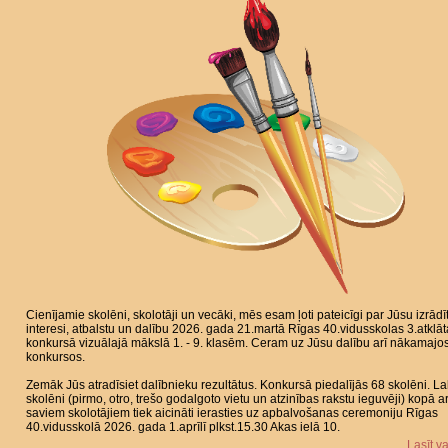
Cienījamie skolēni, skolotāji un vecāki, mēs esam ļoti pateicīgi par Jūsu izrādī
interesi, atbalstu un dalību 2026. gada 21.martā Rīgas 40.vidusskolas 3.atklāt
konkursā vizuālajā mākslā 1. - 9. klasēm. Ceram uz Jūsu dalību arī nākamajo
konkursos.
Zemāk Jūs atradīsiet dalībnieku rezultātus. Konkursā piedalījās 68 skolēni. L
skolēni (pirmo, otro, trešo godalgoto vietu un atzinības rakstu ieguvēji) kopā a
saviem skolotājiem tiek aicināti ierasties uz apbalvošanas ceremoniju Rīgas
40.vidusskolā 2026. gada 1.aprīlī plkst.15.30 Akas ielā 10.
Lasīt v