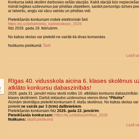
Konkursa laikā skolēni darbosies sešās stacijās. Katrā stacijā būs nepiecieš
risināt loģikas uzdevumus par pilsētas objektiem, saistot personīgo dzīves pie
ar latviešu, angļu vai vācu valodu un pilsētas vidi.
Pieteikšanās konkursam notiek elektroniski šeit:
https://ej.uz/pilsetnieka_kaleidoskops_2026
līdz 2026. gada 19. februārim.
No katras skolas var pieteikt ne vairāk kā divas komandas.
Nolikums pielikumā:
Šeit!
Lasīt v
Rīgas 40. vidusskola aicina 6. klases skolēnus u
atklāto konkursu dabaszinībās!
n
6
2026. gada 31. janvārī mūsu skolā notiks 10. atklātais konkurss dabaszinībās 
klases skolēniem. Darbā iekļautos uzdevumus vienos tēma
“Pilsēta”
.
Aicinām skolotājus pieteikt konkursam 6. klašu skolēnus. No katras skolas var
pieteikt
ne vairāk par 3 (trim) dalībniekiem
.
Pieteikšanās konkursam līdz
2026. gada 22. janvārim
.
Pieteikšanās konkursam:
https://ej.uz/dabaszinības_2026
Nolikums:
skatīt pielikumā
Lasīt v