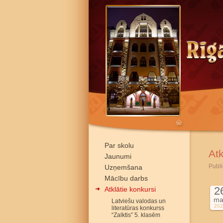
Par skolu
Atk
Jaunumi
Publi
Uzņemšana
Mācību darbs
2
Atklātie konkursi
ma
Latviešu valodas un
202
literatūras konkurss
“Zalktis” 5. klasēm