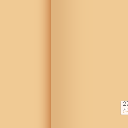
2
ja
202