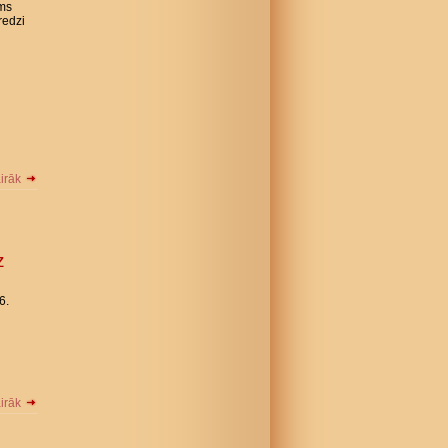
ams
redzi
airāk
z
6.
airāk