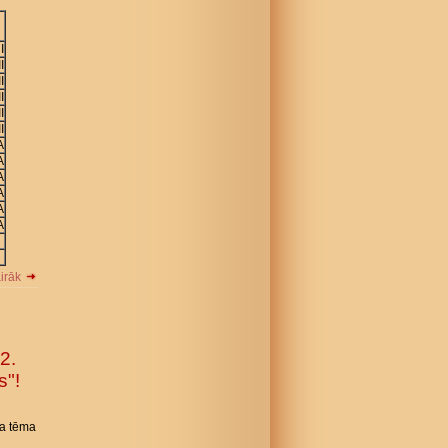
I
II
II
II
II
II
A
A
A
A
A
A
airāk
2.
s"!
sa tēma