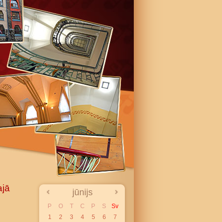
ajā
jūnijs
P
O
T
C
P
S
Sv
1
2
3
4
5
6
7