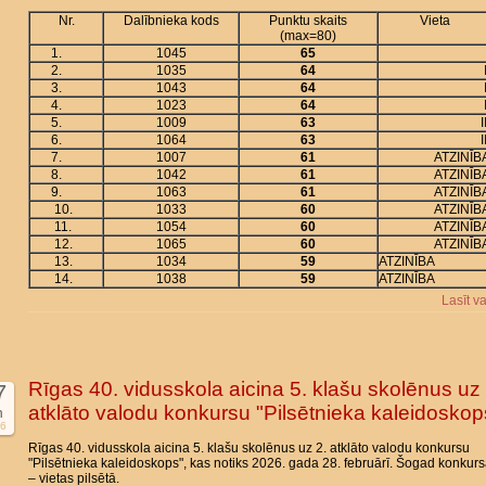
Nr.
Dalībnieka kods
Punktu skaits
Vieta
(max=80)
1.
1045
65
2.
1035
64
3.
1043
64
4.
1023
64
5.
1009
63
I
6.
1064
63
I
7.
1007
61
ATZINĪB
8.
1042
61
ATZINĪB
9.
1063
61
ATZINĪB
10.
1033
60
ATZINĪB
11.
1054
60
ATZINĪB
12.
1065
60
ATZINĪB
13.
1034
59
ATZINĪBA
14.
1038
59
ATZINĪBA
Lasīt v
Rīgas 40. vidusskola aicina 5. klašu skolēnus uz 
7
atklāto valodu konkursu "Pilsētnieka kaleidoskop
n
6
Rīgas 40. vidusskola aicina 5. klašu skolēnus uz 2. atklāto valodu konkursu
"Pilsētnieka kaleidoskops", kas notiks 2026. gada 28. februārī. Šogad konkur
– vietas pilsētā.