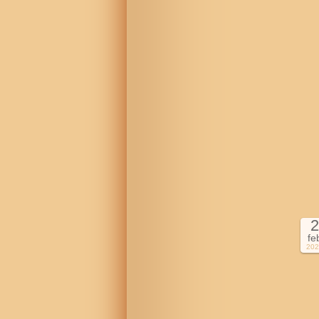
2
fe
202