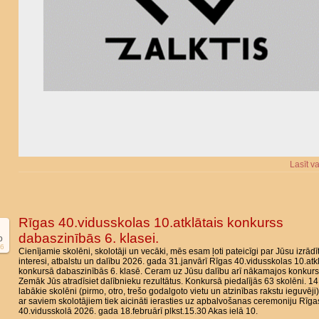
Lasīt v
Rīgas 40.vidusskolas 10.atklātais konkurss
dabaszinībās 6. klasei.
b
6
Cienījamie skolēni, skolotāji un vecāki, mēs esam ļoti pateicīgi par Jūsu izrādī
interesi, atbalstu un dalību 2026. gada 31.janvārī Rīgas 40.vidusskolas 10.atk
konkursā dabaszinībās 6. klasē. Ceram uz Jūsu dalību arī nākamajos konkurs
Zemāk Jūs atradīsiet dalībnieku rezultātus. Konkursā piedalījās 63 skolēni. 14
labākie skolēni (pirmo, otro, trešo godalgoto vietu un atzinības rakstu ieguvēji
ar saviem skolotājiem tiek aicināti ierasties uz apbalvošanas ceremoniju Rīga
40.vidusskolā 2026. gada 18.februārī plkst.15.30 Akas ielā 10.