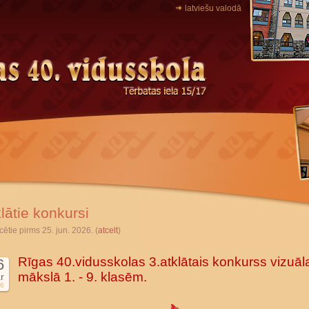
latviešu valodā
lātie konkursi
cētie pirms 25. jun. 2026. (
atcelt
)
Rīgas 40.vidusskolas 3.atklātais konkurss vizuāl
6
mākslā 1. - 9. klasēm.
r
6