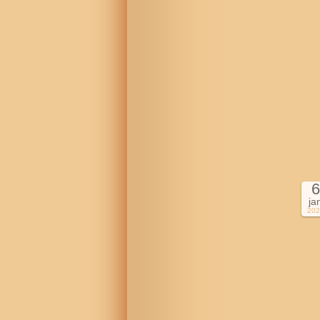
6
ja
202