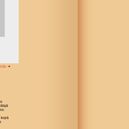
airāk
to
lātajā
os.
) kopā
s