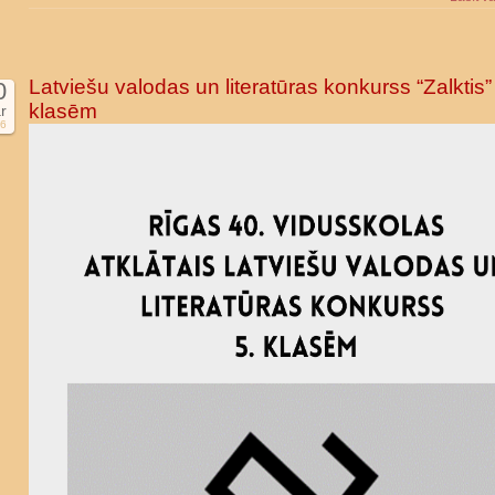
Latviešu valodas un literatūras konkurss “Zalktis”
0
klasēm
r
6