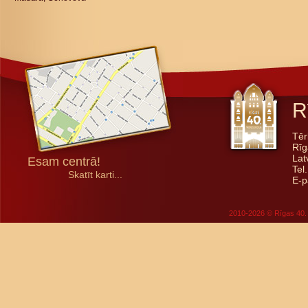
R
Tēr
Rīg
Lat
Esam centrā!
Tel
Skatīt karti...
E-p
2010-2026 © Rīgas 40. 