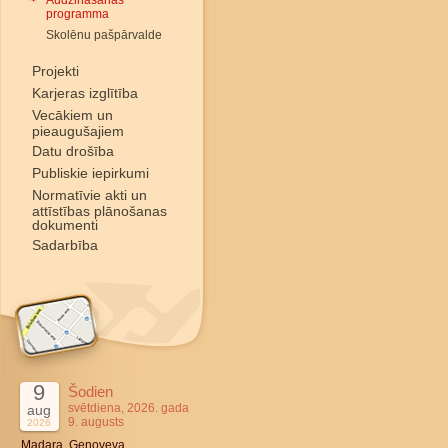
Audzināšanas
programma
Skolēnu pašpārvalde
Projekti
Karjeras izglītība
Vecākiem un
pieaugušajiem
Datu drošība
Publiskie iepirkumi
Normatīvie akti un
attīstības plānošanas
dokumenti
Sadarbība
9
Šodien
svētdiena, 2026. gada
aug
9. augusts
2026
Madara, Genoveva