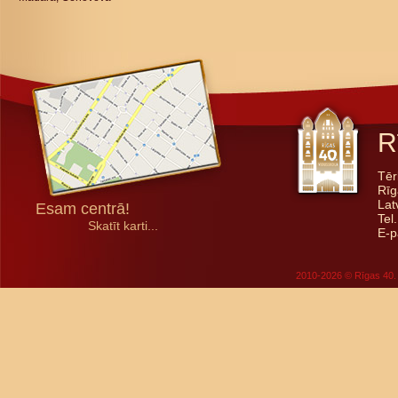
R
Tēr
Rīg
Lat
Esam centrā!
Tel
Skatīt karti...
E-p
2010-2026 © Rīgas 40. 