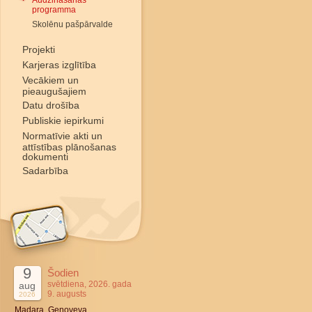
Audzināšanas
programma
Skolēnu pašpārvalde
Projekti
Karjeras izglītība
Vecākiem un
pieaugušajiem
Datu drošība
Publiskie iepirkumi
Normatīvie akti un
attīstības plānošanas
dokumenti
Sadarbība
9
Šodien
svētdiena, 2026. gada
aug
9. augusts
2026
Madara, Genoveva