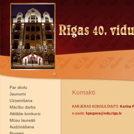
Par skolu
Kontakti
Jaunumi
Uzņemšana
KARJERAS KONSULTANTS:
Karīna 
Mācību darbs
Atklātie konkursi
e-pasts:
kpegova@edu.riga.lv
Mūsu laureāti
Audzināšana
Projekti