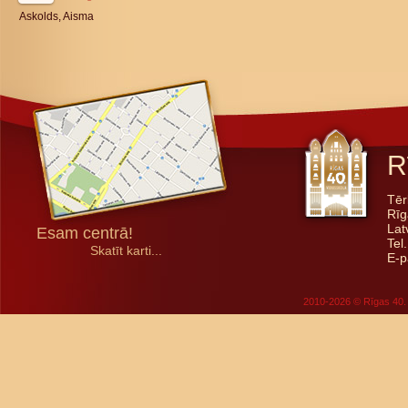
Askolds, Aisma
R
Tēr
Rīg
Lat
Esam centrā!
Tel
Skatīt karti...
E-p
2010-2026 © Rīgas 40. 