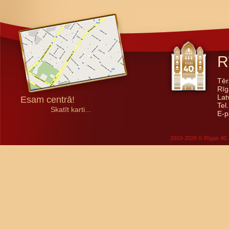
R
Tēr
Rīg
Lat
Esam centrā!
Tel
Skatīt karti...
E-p
2010-2026 © Rīgas 40. 