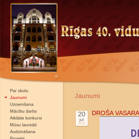
Par skolu
Jaunumi
Jaunumi
Uzņemšana
Mācību darbs
DROŠA VASARA
20
Atklātie konkursi
jul
2026
Mūsu laureāti
Audzināšana
Projekti