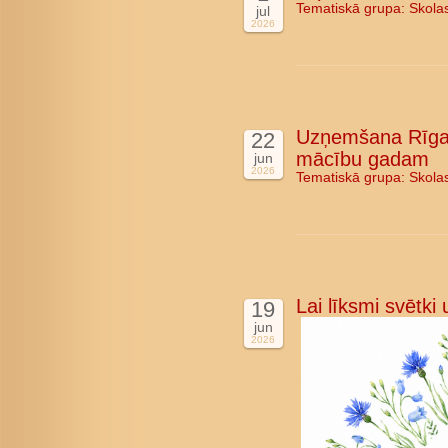
Tematiskā grupa:
Skola
jul
2026
Uzņemšana Rīgas
22
mācību gadam
jun
2026
Tematiskā grupa:
Skola
Lai līksmi svētki
19
jun
2026