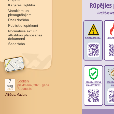
Karjeras izglītība
Vecākiem un
pieaugušajiem
Datu drošība
Publiskie iepirkumi
Normatīvie akti un
attīstības plānošanas
dokumenti
Sadarbība
7
Šodien
piektdiena, 2026. gada
aug
7. augusts
2026
Alfrēds, Madars