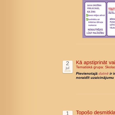
Kā apstiprināt va
2
Tematiskā grupa:
Skola
jul
2026
Pievienotajā
datnē
ir 
noraidīt uzaicinājumu 
Topošo desmitkla
1