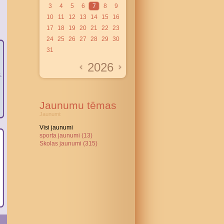
3
4
5
6
7
8
9
10
11
12
13
14
15
16
17
18
19
20
21
22
23
24
25
26
27
28
29
30
31
2026
Jaunumu tēmas
Jaunumi:
Visi jaunumi
sporta jaunumi (13)
Skolas jaunumi (315)