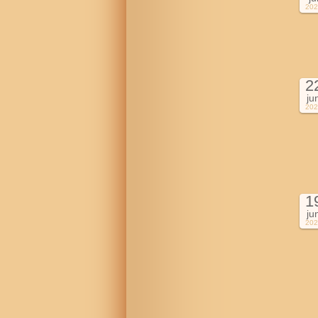
202
2
ju
202
1
ju
202