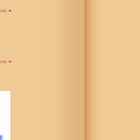
airāk
airāk