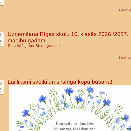
6
Lasīt v
Uzņemšana Rīgas skolu 10. klasēs 2026./2027.
2
mācību gadam
n
6
Tematiskā grupa:
Skolas jaunumi
Lasīt v
Lai līksmi svētki un sirsnīga kopā būšana!
9
n
6