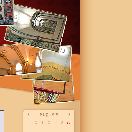
augusts
P
O
T
C
P
S
Sv
1
2