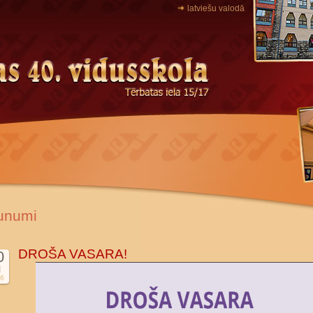
latviešu valodā
unumi
DROŠA VASARA!
0
l
6