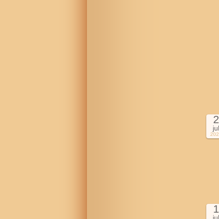
2
ju
202
1
ju