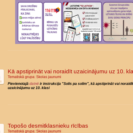
Kā apstiprināt vai noraidīt uzaicinājumu uz 10. kla
Tematiskā grupa:
Skolas jaunumi
l
6
Pievienotajā
datnē
ir instrukcija "Solis pa solim", kā apstiprināt vai noraidī
uzaicinājumu uz 10. klasi
Topošo desmitklasnieku rīcības
Tematiskā grupa:
Skolas jaunumi
l