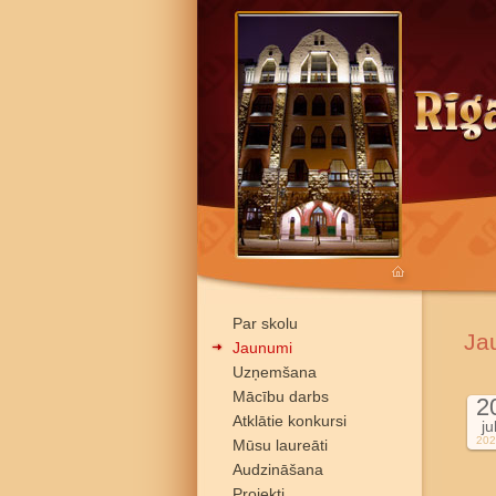
Par skolu
Ja
Jaunumi
Uzņemšana
Mācību darbs
2
Atklātie konkursi
ju
202
Mūsu laureāti
Audzināšana
Projekti