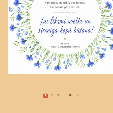
1
2
3
..
87