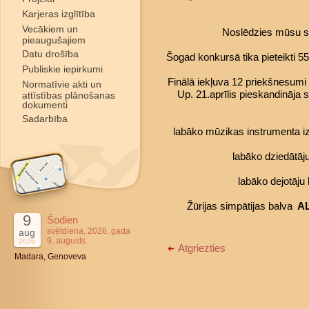
Karjeras izglītība
Vecākiem un
Noslēdzies mūsu s
pieaugušajiem
Datu drošība
Šogad konkursā tika pieteikti 5
Publiskie iepirkumi
Finālā iekļuva 12 priekšnesumi 
Normatīvie akti un
Up. 21.aprīlis pieskandināja 
attīstības plānošanas
dokumenti
Sadarbība
labāko mūzikas instrumenta izp
labāko dziedātāj
labāko dejotāju
Žūrijas simpātijas balva
AL
9
Šodien
svētdiena, 2026. gada
aug
9. augusts
2026
Atgriezties
Madara, Genoveva