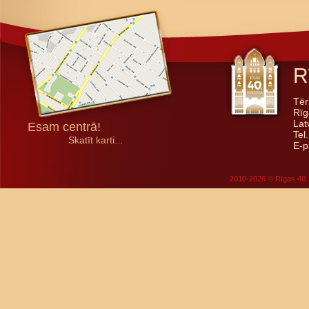
R
Tēr
Rīg
Lat
Esam centrā!
Tel
Skatīt karti...
E-p
2010-2026 © Rīgas 40. 