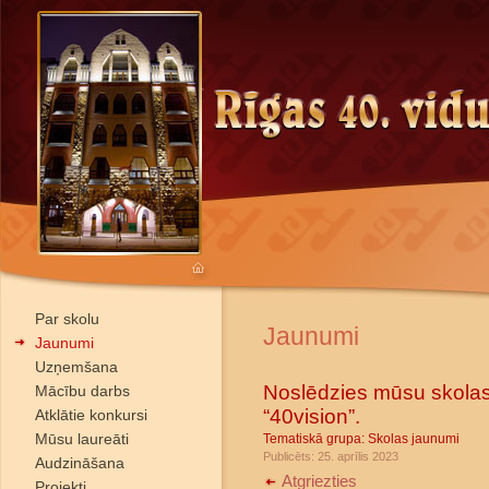
Par skolu
Jaunumi
Jaunumi
Uzņemšana
Noslēdzies mūsu skolas
Mācību darbs
“40vision”.
Atklātie konkursi
Mūsu laureāti
Tematiskā grupa:
Skolas jaunumi
Publicēts: 25. aprīlis 2023
Audzināšana
Atgriezties
Projekti