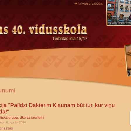
latviešu valodā
unumi
ija "Palīdzi Dakterim Klaunam būt tur, kur viņu
da!"
tiskā grupa:
Skolas jaunumi
ēts: 6. aprīlis 2026
griezties