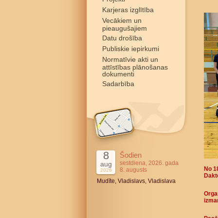
Karjeras izglītība
Vecākiem un
pieaugušajiem
Datu drošība
Publiskie iepirkumi
Normatīvie akti un
attīstības plānošanas
dokumenti
Sadarbība
8
Šodien
sestdiena, 2026. gada
aug
No 18
8. augusts
2026
Dakte
Mudīte, Vladislavs, Vladislava
Organ
izman