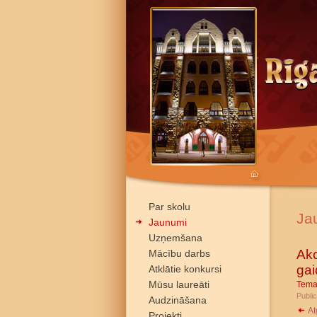
Par skolu
Ja
Jaunumi
Uzņemšana
Akc
Mācību darbs
gai
Atklātie konkursi
Mūsu laureāti
Tema
Public
Audzināšana
At
Projekti