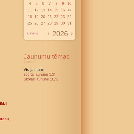
4
5
6
7
8
9
10
11
12
13
14
15
16
17
18
19
20
21
22
23
24
25
26
27
28
29
30
31
2026
šodiena
Jaunumu tēmas
Jaunumi:
Visi jaunumi
sporta jaunumi (13)
Skolas jaunumi (315)
īdzi
tresu,