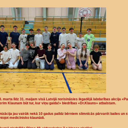
. marta līdz 31. maijam visā Latvijā norisināsies ikgadējā labdarības akcija «Pal
rim Klaunam būt tur, kur viņu gaida!» biedrības «Dr.Klauns» atbalstam.
izācija jau vairāk nekā 10 gadus palīdz bērniem slimnīcās pārvarēt bailes un s
tojot medicīnisko klaunādi.