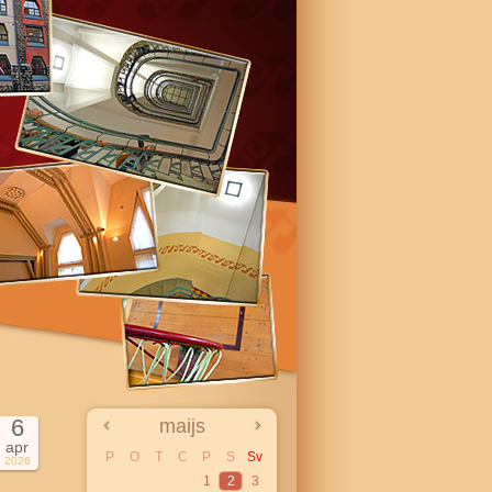
6
maijs
apr
P
O
T
C
P
S
Sv
2026
1
2
3