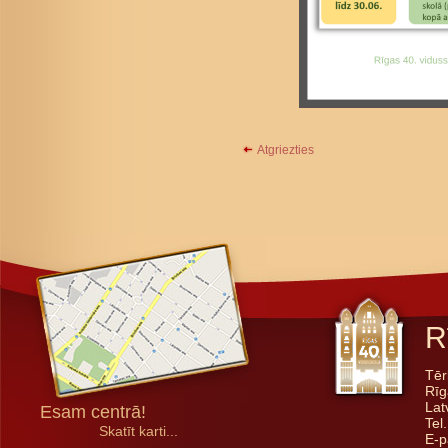
Atgriezties
R
Tēr
Rīg
Lat
Esam centrā!
Tel
Skatīt karti...
E-p