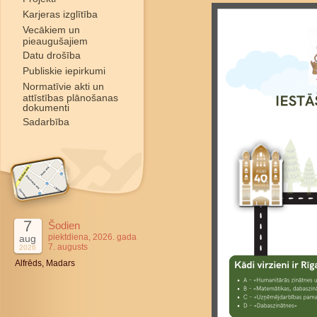
Karjeras izglītība
Vecākiem un
pieaugušajiem
Datu drošība
Publiskie iepirkumi
Normatīvie akti un
attīstības plānošanas
dokumenti
Sadarbība
7
Šodien
piektdiena, 2026. gada
aug
7. augusts
2026
Alfrēds, Madars