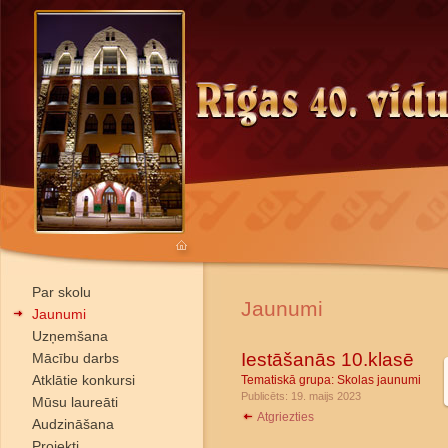
Par skolu
Jaunumi
Jaunumi
Uzņemšana
Iestāšanās 10.klasē
Mācību darbs
Atklātie konkursi
Tematiskā grupa:
Skolas jaunumi
Publicēts: 19. maijs 2023
Mūsu laureāti
Atgriezties
Audzināšana
Projekti