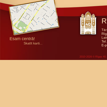
R
Tēr
Rīg
Lat
Esam centrā!
Tel
Skatīt karti...
E-p
2010-2026 © Rīgas 40. 