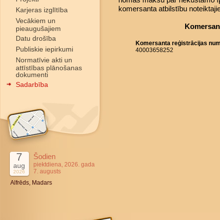
komersanta atbilstību noteiktaj
Karjeras izglītība
Vecākiem un
Komersant
pieaugušajiem
Datu drošība
Komersanta reģistrācijas nu
Publiskie iepirkumi
40003658252
Normatīvie akti un
attīstības plānošanas
dokumenti
Sadarbība
7
Šodien
piektdiena, 2026. gada
aug
7. augusts
2026
Alfrēds, Madars