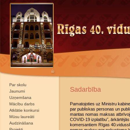
Par skolu
Sadarbība
Jaunumi
Uzņemšana
Pamatojoties uz Ministru kabin
Mācību darbs
par publiskas personas un publ
Atklātie konkursi
mantas nomas maksas atbrīvoj
Mūsu laureāti
COVID-19 izplatību", ārkārtējās
Audzināšana
komersantiem Rīgas 40.vidussko
Projekti
nomas maksu par nekustamo ī