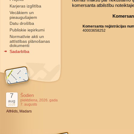
komersanta atbilstību noteiktaj
Karjeras izglītība
Vecākiem un
Komersant
pieaugušajiem
Datu drošība
Komersanta reģistrācijas nu
Publiskie iepirkumi
40003658252
Normatīvie akti un
attīstības plānošanas
dokumenti
Sadarbība
7
Šodien
piektdiena, 2026. gada
aug
7. augusts
2026
Alfrēds, Madars