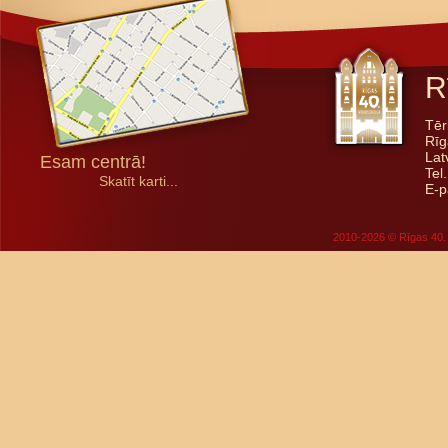
R
Tēr
Rīg
Lat
Esam centrā!
Tel
Skatīt karti...
E-p
2010-2026 © Rīgas 40. 