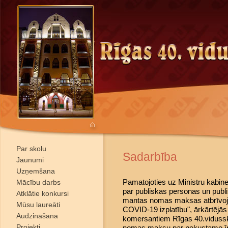
Par skolu
Sadarbība
Jaunumi
Uzņemšana
Pamatojoties uz Ministru kabin
Mācību darbs
par publiskas personas un publ
Atklātie konkursi
mantas nomas maksas atbrīvoj
Mūsu laureāti
COVID-19 izplatību", ārkārtējās
Audzināšana
komersantiem Rīgas 40.vidussko
Projekti
nomas maksu par nekustamo ī