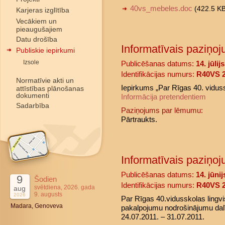
40vs_mebeles.doc
(422.5 K
Karjeras izglītība
Vecākiem un
pieaugušajiem
Datu drošība
Informatīvais paziņoj
Publiskie iepirkumi
Izsole
Publicēšanas datums:
14. jūlij
Identifikācijas numurs:
R40VS 2
Normatīvie akti un
Iepirkums „Par Rīgas 40. vidus
attīstības plānošanas
dokumenti
Informācija pretendentiem
Sadarbība
Paziņojums par lēmumu:
Pārtraukts.
Informatīvais paziņoj
Publicēšanas datums:
14. jūni
9
Šodien
Identifikācijas numurs:
R40VS 2
svētdiena, 2026. gada
aug
9. augusts
2026
Par Rīgas 40.vidusskolas lingv
Madara, Genoveva
pakalpojumu nodrošinājumu dalīb
24.07.2011. – 31.07.2011.