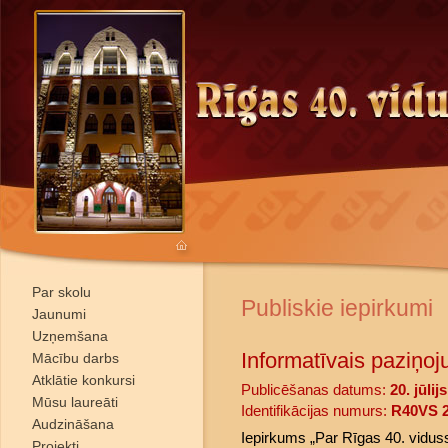
Par skolu
Publiskie iepirkumi
Jaunumi
Uzņemšana
Informatīvais paziņoj
Mācību darbs
Atklātie konkursi
Publicēšanas datums:
20. jūlij
Mūsu laureāti
Identifikācijas numurs:
R40VS 2
Audzināšana
Iepirkums „Par Rīgas 40. vidus
Projekti