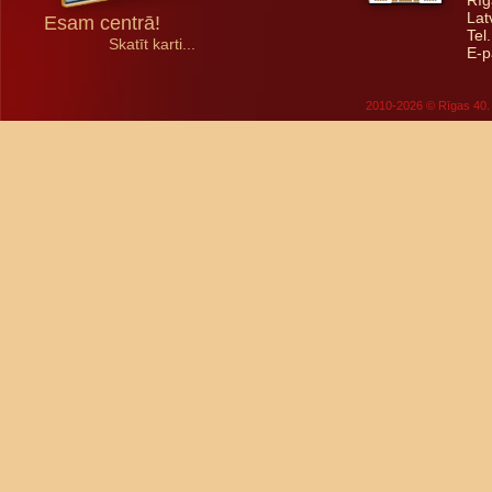
Rīg
Lat
Esam centrā!
Tel
Skatīt karti...
E-p
2010-2026 © Rīgas 40. 