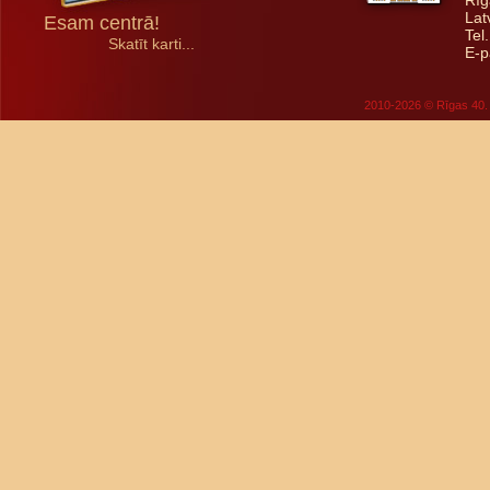
Rīg
Lat
Esam centrā!
Tel
Skatīt karti...
E-p
2010-2026 © Rīgas 40. 