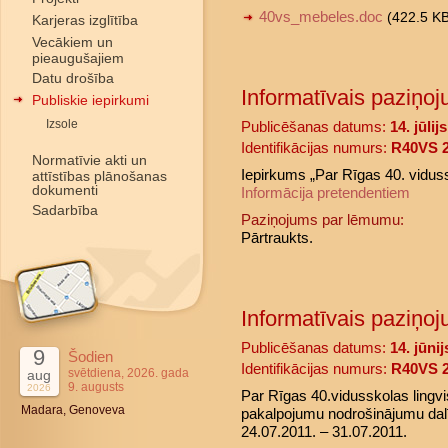
40vs_mebeles.doc
(422.5 K
Karjeras izglītība
Vecākiem un
pieaugušajiem
Datu drošība
Informatīvais paziņoj
Publiskie iepirkumi
Izsole
Publicēšanas datums:
14. jūlij
Identifikācijas numurs:
R40VS 2
Normatīvie akti un
Iepirkums „Par Rīgas 40. vidus
attīstības plānošanas
dokumenti
Informācija pretendentiem
Sadarbība
Paziņojums par lēmumu:
Pārtraukts.
Informatīvais paziņoj
Publicēšanas datums:
14. jūni
9
Šodien
Identifikācijas numurs:
R40VS 2
svētdiena, 2026. gada
aug
9. augusts
2026
Par Rīgas 40.vidusskolas lingv
Madara, Genoveva
pakalpojumu nodrošinājumu dalīb
24.07.2011. – 31.07.2011.