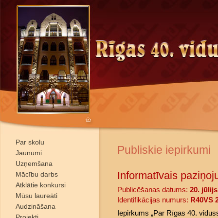
Par skolu
Publiskie iepirkumi
Jaunumi
Uzņemšana
Informatīvais paziņoj
Mācību darbs
Atklātie konkursi
Publicēšanas datums:
20. jūlij
Mūsu laureāti
Identifikācijas numurs:
R40VS 2
Audzināšana
Iepirkums „Par Rīgas 40. vidus
Projekti