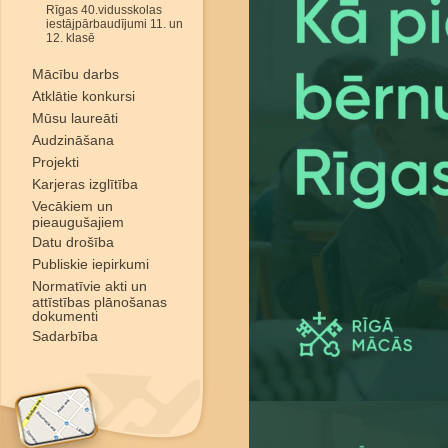
Rīgas 40.vidusskolas
iestājpārbaudījumi 11. un
12. klasē
Mācību darbs
Atklātie konkursi
Mūsu laureāti
Audzināšana
Projekti
Karjeras izglītība
Vecākiem un
pieaugušajiem
Datu drošība
Publiskie iepirkumi
Normatīvie akti un
attīstības plānošanas
dokumenti
Sadarbība