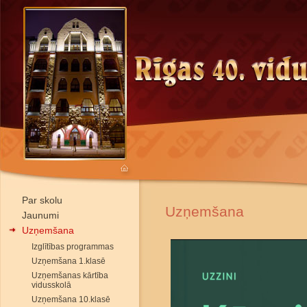
Par skolu
Uzņemšana
Jaunumi
Uzņemšana
Izglītības programmas
Uzņemšana 1.klasē
Uzņemšanas kārtība
vidusskolā
Uzņemšana 10.klasē