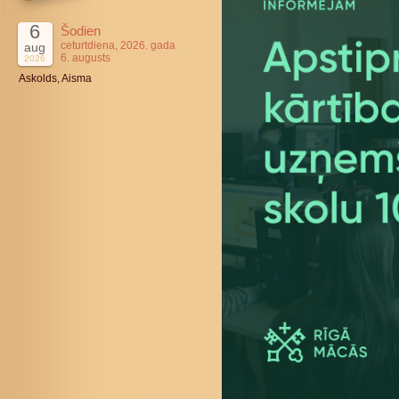
6
Šodien
ceturtdiena, 2026. gada
aug
6. augusts
2026
Askolds, Aisma