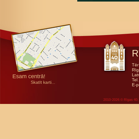
R
Tēr
Rīg
Lat
Esam centrā!
Tel
Skatīt karti...
E-p
2010-2026 © Rīgas 40. 